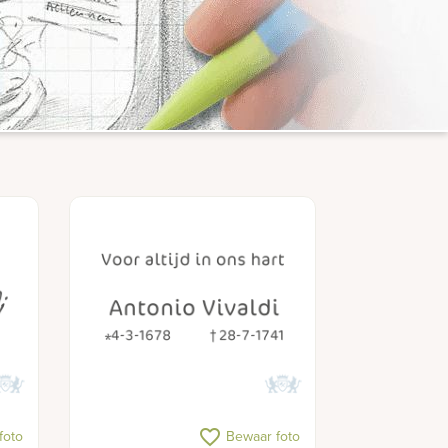
favorite_border
foto
Bewaar foto