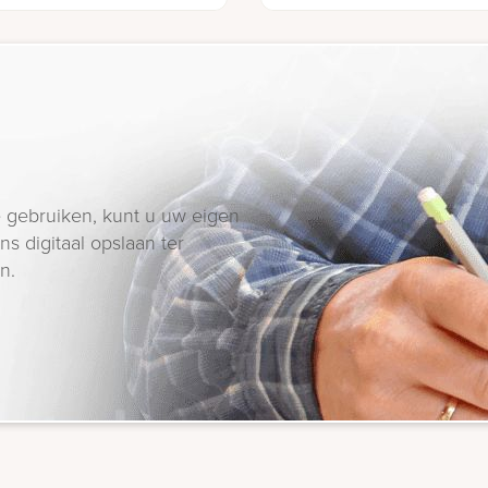
 gebruiken, kunt u uw eigen
s digitaal opslaan ter
n.