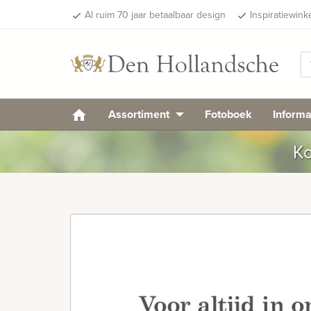
Al ruim 70 jaar betaalbaar design
Inspiratiewink
done
done
Assortiment
Fotoboek
Informa
Ko