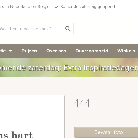
els in Nederland en Belgie
Komende zaterdag geopend
done
search
tie
Prijzen
Over ons
Duurzaamheid
Winkels
mende zaterdag: Extra inspiratiedage
444
Bewaar foto