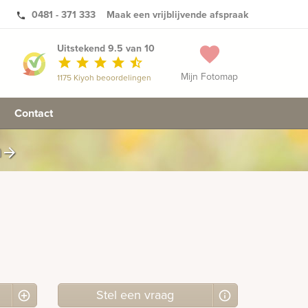
0481 - 371 333
Maak een vrijblijvende afspraak
phone
Uitstekend 9.5 van 10
favorite
star
star
star
star
star_half
Mijn Fotomap
1175 Kiyoh beoordelingen
Contact
n
arrow_forward
Stel
een
vraag