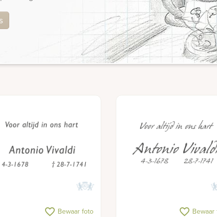
s
favorite_border
favorite_border
Bewaar foto
Bewaar 