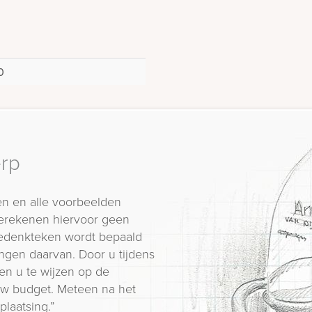
0
erp
n en alle voorbeelden
erekenen hiervoor geen
 gedenkteken wordt bepaald
ngen daarvan. Door u tijdens
en u te wijzen op de
 uw budget. Meteen na het
plaatsing.”