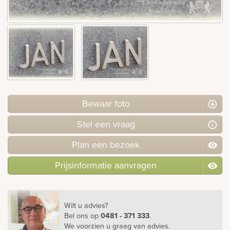
rnen
sieraden
Bewaar foto
Stel
een
vraag
Plan
een
bezoek
Prijsinformatie aanvragen
Wilt u advies?
Bel ons
op
0481 - 371 333
.
We voorzien u graag van advies.