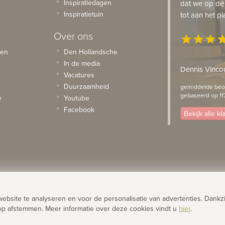
Inspiratiedagen
dat we op de
Inspiratietuin
tot aan het pl
Over ons
star
star
star
st
sen
Den Hollandsche
In de media
Dennis Vincou
Vacatures
Duurzaamheid
gemiddelde beoo
gebaseerd op 11
e
Youtube
Facebook
Bekijk alle k
site te analyseren en voor de personalisatie van advertenties. Dankzi
op afstemmen. Meer informatie over deze cookies vindt u
hier
.