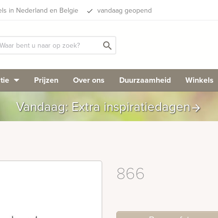
els in Nederland en Belgie
vandaag geopend
done
search
tie
Prijzen
Over ons
Duurzaamheid
Winkels
Vandaag: Extra inspiratiedagen
arrow_forward
866