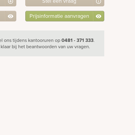
Stel
een
vraag
Prijsinformatie aanvragen
el ons
tijdens kantooruren
op
0481 - 371 333
.
u klaar bij het beantwoorden van uw vragen.