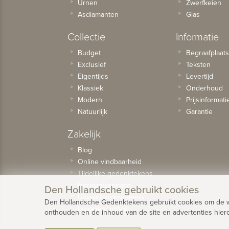
Urnen
Zwerfkeien
Asdiamanten
Glas
Collectie
Informatie
Budget
Begraafplaat
Exclusief
Teksten
Eigentijds
Levertijd
Klassiek
Onderhoud
Modern
Prijsinformati
Natuurlijk
Garantie
Zakelijk
Blog
Online vindbaarheid
Tijdelijke gedenktekens
Herplaatsservice
Den Hollandsche gebruikt cookies
Uitvaartondernemers
Den Hollandsche Gedenktekens gebruikt cookies om de web
Inloggen portaal
onthouden en de inhoud van de site en advertenties hier