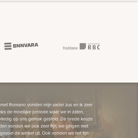
 met Romano vonden mijn vader zus en ik zeer
nks de moeilijke periode waar we in zaten,
lledig op ons gemak gesteld. De brede keuze
den vonden we ook zeer fijn, we gingen met
gevoel de winkel uit. Ook vonden we het fijn