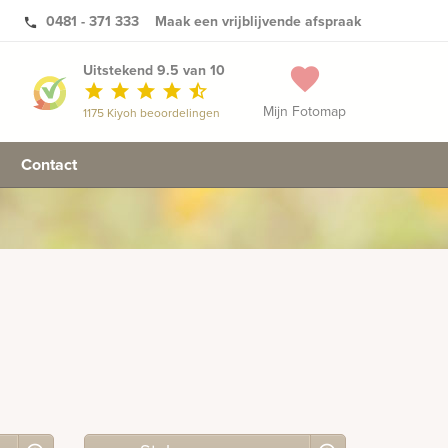
0481 - 371 333
Maak een vrijblijvende afspraak
phone
Uitstekend 9.5 van 10
favorite
star
star
star
star
star_half
Mijn Fotomap
1175 Kiyoh beoordelingen
Contact