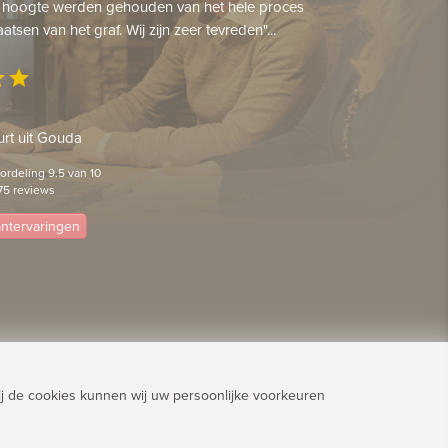
 hoogte werden gehouden van het hele proces
aatsen van het graf. Wij zijn zeer tevreden"...
ar
star
rt uit Gouda
rdeling 9.5 van 10
75 reviews
lantervaringen
j de cookies kunnen wij uw persoonlijke voorkeuren