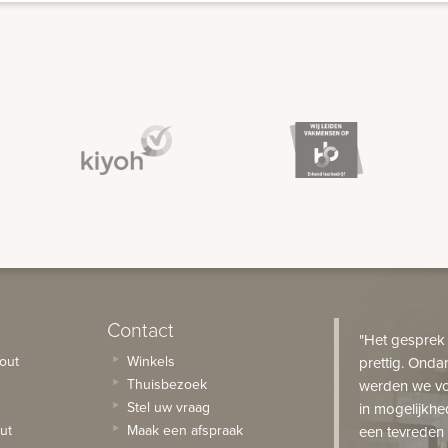
Contact
"Het gesprek
out
Winkels
prettig. Onda
Thuisbezoek
werden we vo
Stel uw vraag
in mogelijkhe
ut
Maak een afspraak
een tevreden 