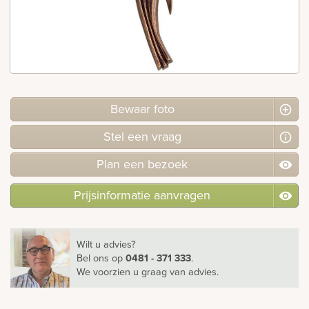
rnen
sieraden
Bewaar foto
Stel
een
vraag
Plan
een
bezoek
Prijsinformatie aanvragen
Wilt u advies?
Bel ons
op
0481 - 371 333
.
We voorzien u graag van advies.