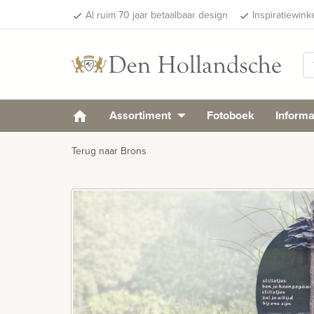
Al ruim 70 jaar betaalbaar design
Inspiratiewink
done
done
Assortiment
Fotoboek
Informa
Terug naar Brons