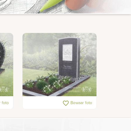
 ruwe
Belgisch hardsteen grafsteen
favorite_border
 foto
Bewaar foto