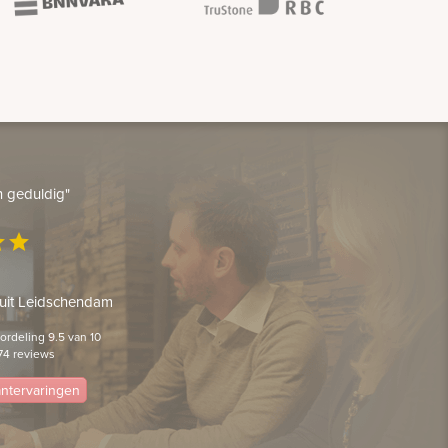
en geduldig"
ar
star
 uit Leidschendam
rdeling 9.5 van 10
74 reviews
lantervaringen