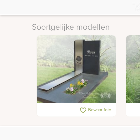
Soortgelijke modellen
Graf RVS
Gede
favorite_border
Bewaar foto
sche