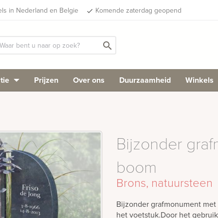
els in Nederland en Belgie
Komende zaterdag geopend
done
search
tie
Prijzen
Over ons
Duurzaamheid
Winkels
Bijzonder gra
boom
Brons, natuursteen
Bijzonder grafmonument met 
het voetstuk.Door het gebrui