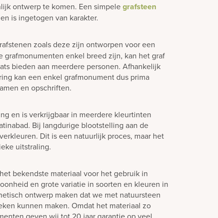
lijk ontwerp te komen. Een simpele
grafsteen
en is ingetogen van karakter.
rafstenen zoals deze zijn ontworpen voor een
e grafmonumenten enkel breed zijn, kan het graf
laats bieden aan meerdere personen. Afhankelijk
ering kan een enkel grafmonument dus prima
amen en opschriften.
ling en is verkrijgbaar in meerdere kleurtinten
tinabad. Bij langdurige blootstelling aan de
verkleuren. Dit is een natuurlijk proces, maar het
eke uitstraling.
het bekendste materiaal voor het gebruik in
oonheid en grote variatie in soorten en kleuren in
hetisch ontwerp maken dat we met natuursteen
teken kunnen maken. Omdat het materiaal zo
enten geven wij tot 20 jaar garantie op veel