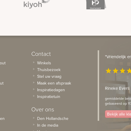
Contact
"Vriendelijk 
out
Winkels
Thuisbezoek
star
star
star
st
Stel uw vraag
ut
Maak een afspraak
Rineke Evers
Inspiratiedagen
Inspiratietuin
gemiddelde beoo
gebaseerd op 11
Over ons
Bekijk alle k
sen
Den Hollandsche
In de media