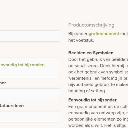
Productomschrijving
Bijzonder
grafmonument
met
het voetstuk.
Beelden en Symbolen
Door het gebruik van beelde
nvoudig tot bijzonder
,
personaliseren. Denk hierbij 
ook het gebruik van symboli
'verbintenis' en 'liefde' zijn
oer
bijvoorbeeld gebruik te make
houding of setting.
Eenvoudig tot bijzonder
 Natuursteen
Een grafmonument uit de colle
eenvoudig van ontwerp zijn, m
persoonlijke elementen zo i
worden als u wilt. Het is alti