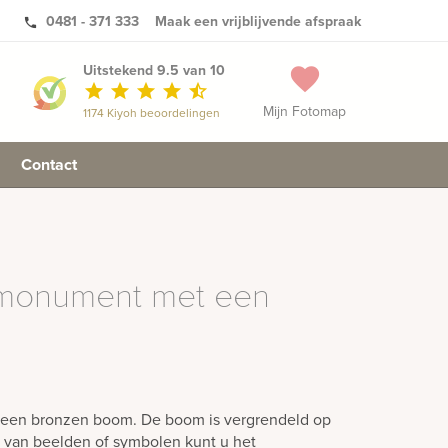
0481 - 371 333
Maak een vrijblijvende afspraak
phone
Uitstekend 9.5 van 10
favorite
star
star
star
star
star_half
Mijn Fotomap
1174 Kiyoh beoordelingen
Contact
fmonument met een
een bronzen boom. De boom is vergrendeld op
k van beelden of symbolen kunt u het