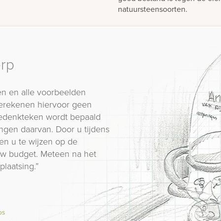
natuursteensoorten.
erp
n en alle voorbeelden
erekenen hiervoor geen
 gedenkteken wordt bepaald
ngen daarvan. Door u tijdens
en u te wijzen op de
 uw budget. Meteen na het
plaatsing.”
os