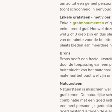
om zo tot een geheel persoon
toont schoonheid in eenvoud 
Enkele grafsteen - met vloer
Enkele
grafmonumenten
of g
enkel breed graf. Hoewel dez
wel 2 of 3 diep zijn en dus p
van de ruimte voor de belett
plaats bieden aan meerdere n
Brons
Brons heeft een fraaie uitstra
door de toepassing van een pa
buitenlucht kan het materiaal 
materiaal behoudt wel zijn uni
Natuursteen
Natuursteen is misschien wel 
grafstenen. De natuurlijke sch
combinatie met een goed est
een heel persoonlijk gedenk
goed bestand is tegen de elem