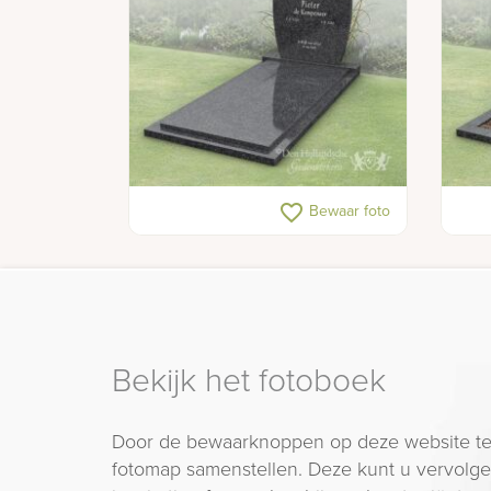
Budget golfkop grafsteen met
Budg
favorite_border
Bewaar foto
gesloten dekplaat
ligg
Bekijk het fotoboek
Door de bewaarknoppen op deze website te
fotomap samenstellen. Deze kunt u vervolgen