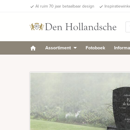
Al ruim 70 jaar betaalbaar design
Inspiratiewink
done
done
Assortiment
Fotoboek
Informa