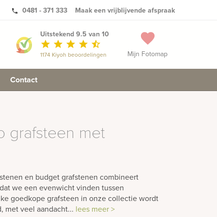
0481 - 371 333
Maak een vrijblijvende afspraak
phone
Uitstekend 9.5 van 10
favorite
star
star
star
star
star_half
Mijn Fotomap
1174 Kiyoh beoordelingen
Contact
p grafsteen met
fstenen en budget grafstenen combineert
dat we een evenwicht vinden tussen
Elke goedkope grafsteen in onze collectie wordt
 met veel aandacht...
lees meer >