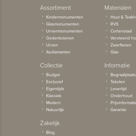
Assortiment
Materialen
Kindermonumenten
Hout & Teakh
Glasmonumenten
RVS
Urnenmonumenten
Cortenstaal
Gedenkstenen
Versteend ho
Urnen
Zwerfkeien
Asdiamanten
Glas
Collectie
Informatie
Budget
Begraafplaat
Exclusief
Teksten
Eigentijds
Levertijd
Klassiek
Onderhoud
Modern
Prijsinformati
Natuurlijk
Garantie
Zakelijk
Blog