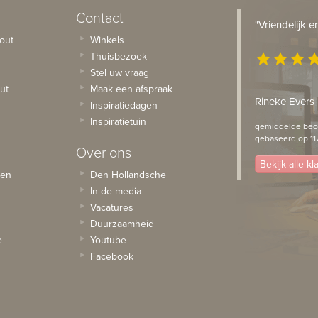
Contact
"Vriendelijk 
out
Winkels
Thuisbezoek
star
star
star
st
Stel uw vraag
ut
Maak een afspraak
Rineke Evers
Inspiratiedagen
Inspiratietuin
gemiddelde beoo
gebaseerd op 11
Over ons
Bekijk alle k
sen
Den Hollandsche
In de media
Vacatures
Duurzaamheid
e
Youtube
Facebook