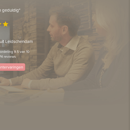
en geduldig"
ar
star
 uit Leidschendam
rdeling 9.5 van 10
74 reviews
lantervaringen