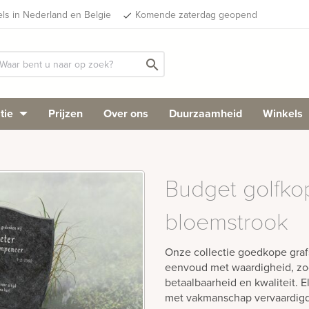
els in Nederland en Belgie
Komende zaterdag geopend
done
search
tie
Prijzen
Over ons
Duurzaamheid
Winkels
Budget golfko
bloemstrook
Onze collectie goedkope gra
eenvoud met waardigheid, zo
betaalbaarheid en kwaliteit. 
met vakmanschap vervaardigd,