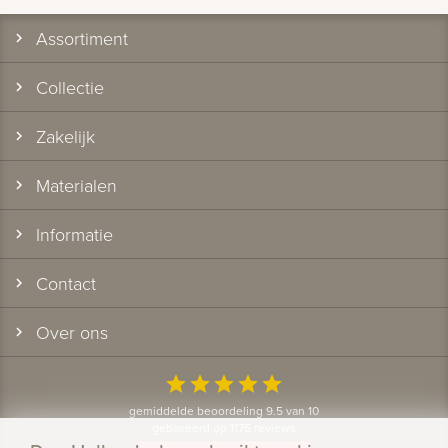
Assortiment
Collectie
Zakelijk
Materialen
Informatie
Contact
Over ons
star
star
star
star
star
gemiddelde beoordeling 9.5 van 10
gebaseerd op 1175 reviews