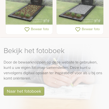
Budget golfkop
Budget golfkop
favorite_border
favorite_border
Bewaar foto
Bewaar foto
grafsteen met liggend
grafsteen met
gedeelte
bloemstrook
Bekijk het fotoboek
Door de bewaarknoppen op deze website te gebruiken,
kunt u uw eigen fotomap samenstellen. Deze kunt u
vervolgens digitaal opslaan ter inspiratie of voor als u bij ons
komt oriënteren.
Naar het fotoboek