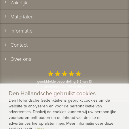
Zakelijk
Materialen
Informatie
Contact
Over ons
star
star
star
star
star
gemiddelde beoordeling 9.5 van 10
gebaseerd op 1175 reviews
Den Hollandsche gebruikt cookies
Bekijk alle klantervaringen
Den Hollandsche Gedenktekens gebruikt cookies om de
website te analyseren en voor de personalisatie van
© 2026 - Den Hollandsche Gedenktekens
advertenties. Dankzij de cookies kunnen wij uw persoonlijke
voorkeuren onthouden en de inhoud van de site en
Privacy
advertenties hierop afstemmen. Meer informatie over deze
Cookies