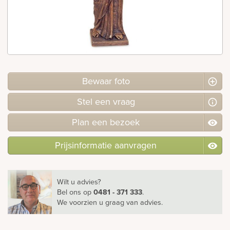
rnen
sieraden
Bewaar foto
Stel
een
vraag
Plan
een
bezoek
Prijsinformatie aanvragen
Wilt u advies?
Bel ons
op
0481 - 371 333
.
We voorzien u graag van advies.