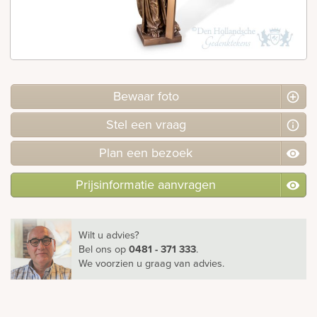
rnen
sieraden
Bewaar foto
Stel
een
vraag
Plan
een
bezoek
Prijsinformatie aanvragen
Wilt u advies?
Bel ons
op
0481 - 371 333
.
We voorzien u graag van advies.