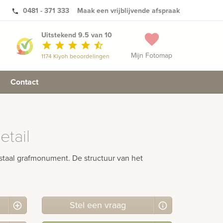
0481 - 371 333
Maak een vrijblijvende afspraak
phone
Uitstekend 9.5 van 10
favorite
star
star
star
star
star_half
Mijn Fotomap
1174 Kiyoh beoordelingen
Contact
etail
taal grafmonument. De structuur van het
Stel
een
vraag