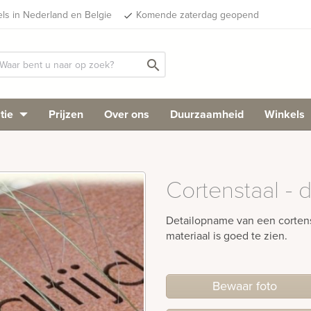
els in Nederland en Belgie
Komende zaterdag geopend
done
search
tie
Prijzen
Over ons
Duurzaamheid
Winkels
Cortenstaal - d
Detailopname van een cortens
materiaal is goed te zien.
Bewaar foto