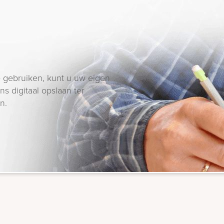
 gebruiken, kunt u uw eigen
s digitaal opslaan ter
n.