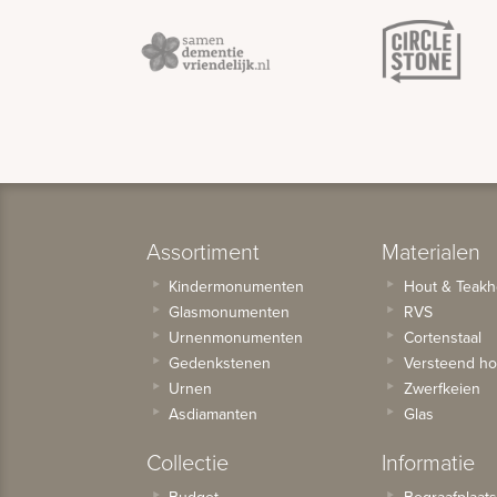
Assortiment
Materialen
Kindermonumenten
Hout & Teakh
Glasmonumenten
RVS
Urnenmonumenten
Cortenstaal
Gedenkstenen
Versteend ho
Urnen
Zwerfkeien
Asdiamanten
Glas
Collectie
Informatie
Budget
Begraafplaat