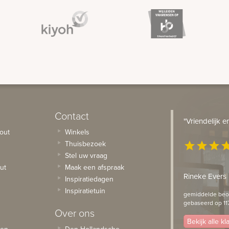
Contact
"Vriendelijk 
out
Winkels
Thuisbezoek
star
star
star
st
Stel uw vraag
ut
Maak een afspraak
Rineke Evers
Inspiratiedagen
Inspiratietuin
gemiddelde beoo
gebaseerd op 11
Over ons
Bekijk alle k
sen
Den Hollandsche