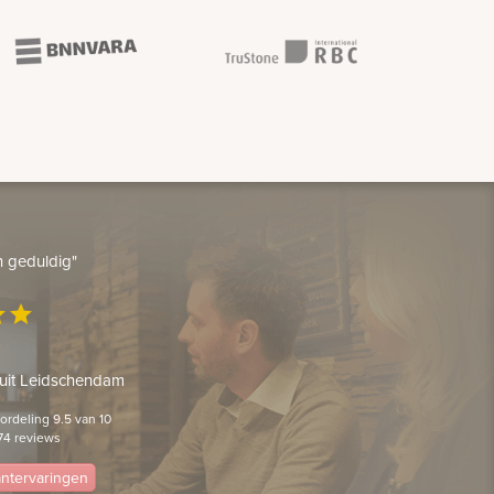
en geduldig"
ar
star
 uit Leidschendam
rdeling 9.5 van 10
74 reviews
lantervaringen