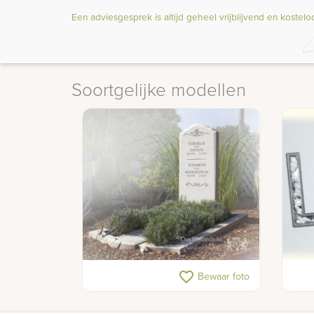
Een adviesgesprek is altijd geheel vrijblijvend en kostelo
Soortgelijke modellen
Klassieke witte grafsteen
Lett
favorite_border
Bewaar foto