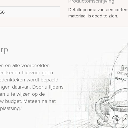
Productomschrijving
Detailopname van een cortens
66
materiaal is goed te zien.
erp
n en alle voorbeelden
erekenen hiervoor geen
 gedenkteken wordt bepaald
ngen daarvan. Door u tijdens
en u te wijzen op de
 uw budget. Meteen na het
plaatsing.”