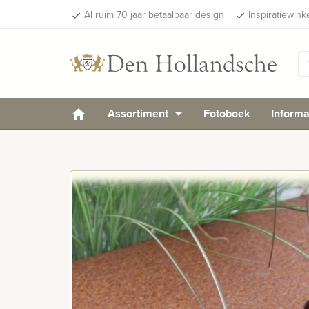
Al ruim 70 jaar betaalbaar design
Inspiratiewink
done
done
Assortiment
Fotoboek
Informa