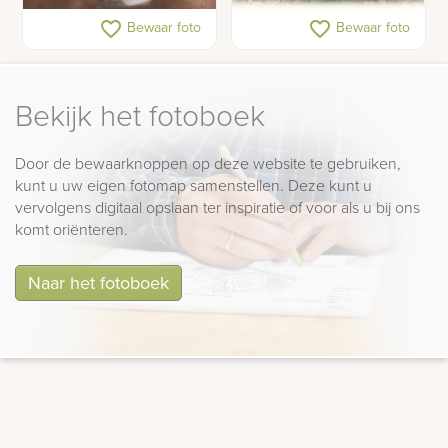
Kristallen bol op zuil
Grafzerk in lood met glas
favorite_border
favorite_border
Bewaar foto
Bewaar foto
Bekijk het fotoboek
Door de bewaarknoppen op deze website te gebruiken,
kunt u uw eigen fotomap samenstellen. Deze kunt u
vervolgens digitaal opslaan ter inspiratie of voor als u bij ons
komt oriënteren.
Naar het fotoboek