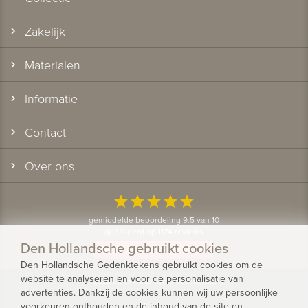
Zakelijk
Materialen
Informatie
Contact
Over ons
star
star
star
star
star
gemiddelde beoordeling 9.5 van 10
gebaseerd op 1174 reviews
Den Hollandsche gebruikt cookies
Bekijk alle klantervaringen
Den Hollandsche Gedenktekens gebruikt cookies om de
website te analyseren en voor de personalisatie van
© 2026 - Den Hollandsche Gedenktekens
advertenties. Dankzij de cookies kunnen wij uw persoonlijke
voorkeuren onthouden en de inhoud van de site en
Privacy