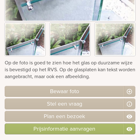
rnen
sieraden
Op de foto is goed te zien hoe het glas op duurzame wijze
is bevestigd op het RVS. Op de glasplaten kan tekst worden
aangebracht, maar ook een afbeelding.
Bewaar foto
Stel
een
vraag
Plan
een
bezoek
Prijsinformatie aanvragen