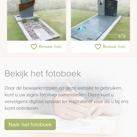
Grafsteen met brons
Grafsteen bronzen
favorite_border
favorite_border
Bewaar foto
Bewaar foto
beeldje vogeltjes
Bekijk het fotoboek
Door de bewaarknoppen op deze website te gebruiken,
kunt u uw eigen fotomap samenstellen. Deze kunt u
vervolgens digitaal opslaan ter inspiratie of voor als u bij ons
komt oriënteren.
Naar het fotoboek