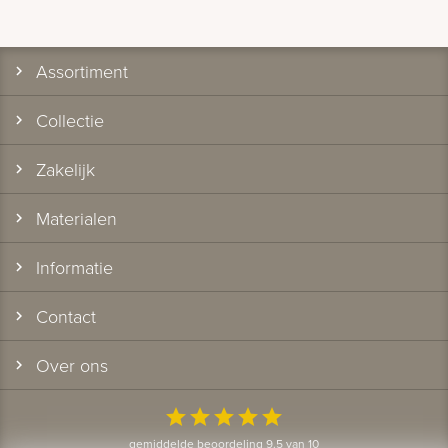
Assortiment
Collectie
Zakelijk
Materialen
Informatie
Contact
Over ons
star
star
star
star
star
gemiddelde beoordeling 9.5 van 10