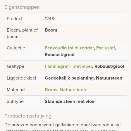
Eigenschappen
Product
1248
Bloem, plant of
Boom
boom
Collectie
Eenvoudig tot bijzonder
,
Exclusief
,
Robuust/groot
Graftype
Familiegraf - met vloer
, Robuust/groot
Liggende deel
Gedeeltelijk beplanting, Natuursteen
Materiaal
Brons
,
Natuursteen
Subtype
Staande steen met vloer
Productomschrijving
De bronzen boom wordt geflankeerd door twee robuuste
letterplaten, waarop de tekst geheel naar uw wens kan