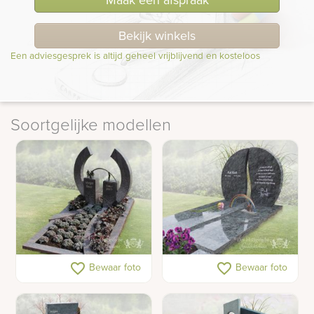
Bekijk winkels
Een adviesgesprek is altijd geheel vrijblijvend en kosteloos
Soortgelijke modellen
Grafsteen met bronzen
Gepolijst grafmonument
favorite_border
favorite_border
Bewaar foto
Bewaar foto
brug
met ruwe rand