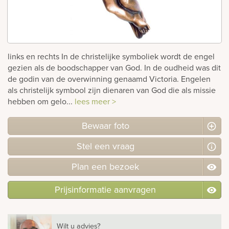
rnen
sieraden
links en rechts In de christelijke symboliek wordt de engel
gezien als de boodschapper van God. In de oudheid was dit
de godin van de overwinning genaamd Victoria. Engelen
als christelijk symbool zijn dienaren van God die als missie
hebben om gelo...
lees meer >
Bewaar foto
Stel
een
vraag
Plan
een
bezoek
Prijsinformatie aanvragen
Wilt u advies?