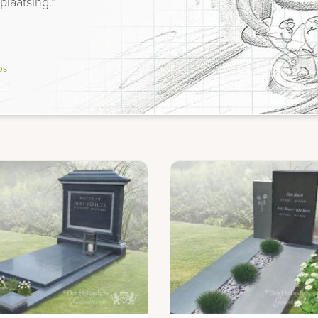
plaatsing.”
os