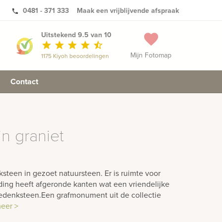
0481 - 371 333
Maak een vrijblijvende afspraak
phone
Uitstekend 9.5 van 10
favorite
star
star
star
star
star_half
Mijn Fotomap
1175 Kiyoh beoordelingen
Contact
n graniet
teen in gezoet natuursteen. Er is ruimte voor
ding heeft afgeronde kanten wat een vriendelijke
gedenksteen.Een grafmonument uit de collectie
meer >