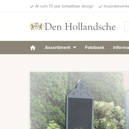
Al ruim 70 jaar betaalbaar design
Inspiratiewink
done
done
Assortiment
Fotoboek
Informa