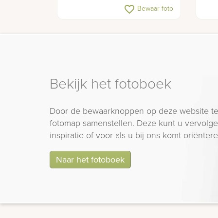
Eigentijds en onderhoudsarm
Klas
favorite_border
Bewaar foto
gedenkteken
Bekijk het fotoboek
Door de bewaarknoppen op deze website te
fotomap samenstellen. Deze kunt u vervolgen
inspiratie of voor als u bij ons komt oriëntere
Naar het fotoboek