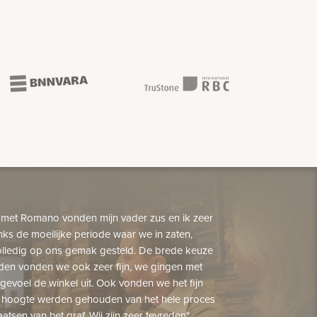
 met Romano vonden mijn vader zus en ik zeer
nks de moeilijke periode waar we in zaten,
lledig op ons gemak gesteld. De brede keuze
den vonden we ook zeer fijn, we gingen met
gevoel de winkel uit. Ook vonden we het fijn
 hoogte werden gehouden van het hele proces
aatsen van het graf. Wij zijn zeer tevreden"...