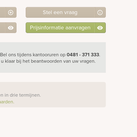
Stel
een
vraag
Prijsinformatie aanvragen
Bel ons
tijdens kantooruren
op
0481 - 371 333
.
r u klaar bij het beantwoorden van uw vragen.
?
 in drie termijnen.
aarden.