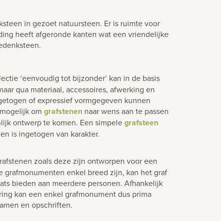
teen in gezoet natuursteen. Er is ruimte voor
ding heeft afgeronde kanten wat een vriendelijke
gedenksteen.
lectie ‘eenvoudig tot bijzonder’ kan in de basis
aar qua materiaal, accessoires, afwerking en
ngetogen of expressief vormgegeven kunnen
jd mogelijk om
grafstenen
naar wens aan te passen
lijk ontwerp te komen. Een simpele
grafsteen
en is ingetogen van karakter.
rafstenen zoals deze zijn ontworpen voor een
e grafmonumenten enkel breed zijn, kan het graf
laats bieden aan meerdere personen. Afhankelijk
ering kan een enkel grafmonument dus prima
amen en opschriften.