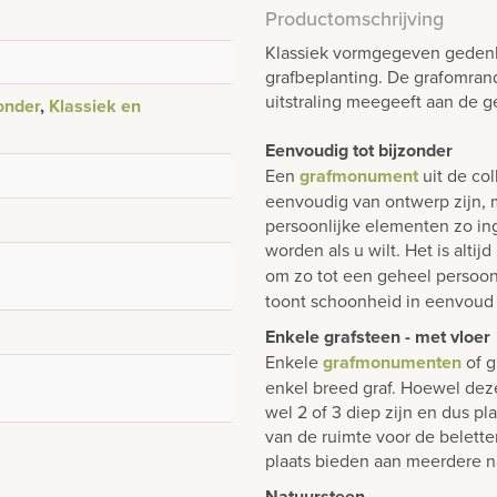
Productomschrijving
Klassiek vormgegeven gedenks
grafbeplanting. De grafomran
uitstraling meegeeft aan de 
onder
,
Klassiek en
Eenvoudig tot bijzonder
Een
grafmonument
uit de col
eenvoudig van ontwerp zijn, m
persoonlijke elementen zo i
worden als u wilt. Het is alti
om zo tot een geheel persoon
toont schoonheid in eenvoud 
Enkele grafsteen - met vloer
Enkele
grafmonumenten
of g
enkel breed graf. Hoewel dez
wel 2 of 3 diep zijn en dus p
van de ruimte voor de belett
plaats bieden aan meerdere n
Natuursteen