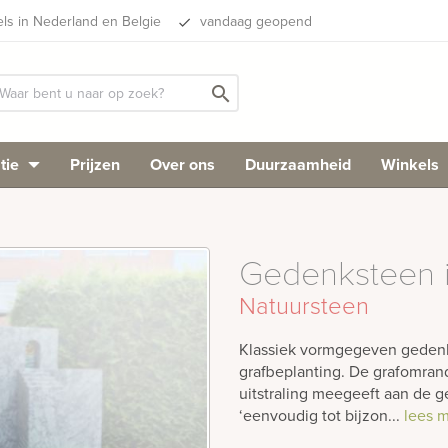
els in Nederland en Belgie
vandaag geopend
done
search
tie
Prijzen
Over ons
Duurzaamheid
Winkels
Gedenksteen i
Natuursteen
Klassiek vormgegeven gedenks
grafbeplanting. De grafomran
uitstraling meegeeft aan de 
‘eenvoudig tot bijzon...
lees 