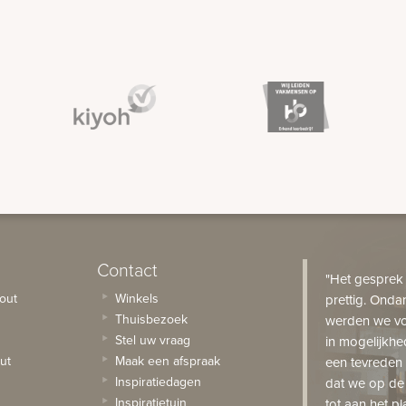
Contact
"Het gesprek
out
Winkels
prettig. Onda
Thuisbezoek
werden we vo
Stel uw vraag
in mogelijkhe
ut
Maak een afspraak
een tevreden 
Inspiratiedagen
dat we op de
Inspiratietuin
tot aan het pl