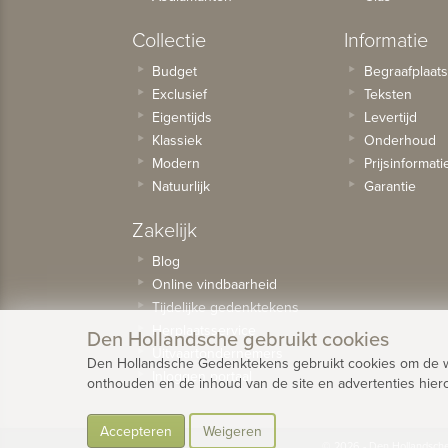
Collectie
Informatie
Budget
Begraafplaat
Exclusief
Teksten
Eigentijds
Levertijd
Klassiek
Onderhoud
Modern
Prijsinformati
Natuurlijk
Garantie
Zakelijk
Blog
Online vindbaarheid
Tijdelijke gedenktekens
Herplaatsservice
Den Hollandsche gebruikt cookies
Uitvaartondernemers
Den Hollandsche Gedenktekens gebruikt cookies om de web
Inloggen portaal
onthouden en de inhoud van de site en advertenties hier
Accepteren
Weigeren
© 2026 - Den Hollandsch