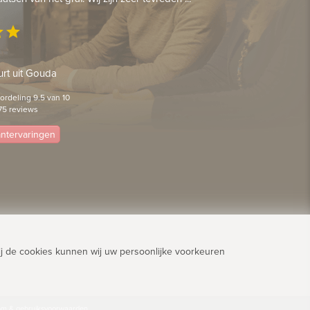
ar
star
rt uit Gouda
rdeling 9.5 van 10
75 reviews
lantervaringen
j de cookies kunnen wij uw persoonlijke voorkeuren
dom & gebruiksvoorwaarden