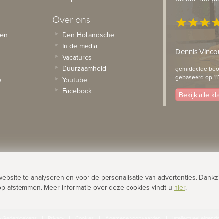
Over ons
star
star
star
st
sen
Den Hollandsche
In de media
Dennis Vincou
Vacatures
Duurzaamheid
gemiddelde beoo
gebaseerd op 11
e
Youtube
Facebook
Bekijk alle k
site te analyseren en voor de personalisatie van advertenties. Dankzi
op afstemmen. Meer informatie over deze cookies vindt u
hier
.
e Gedenktekens
Privacy
Cookies
Algemene voorwaarden
Intellectueel eigen
|
|
|
|