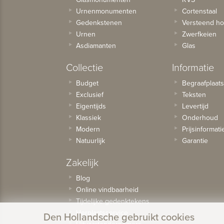
Urnenmonumenten
Cortenstaal
Gedenkstenen
Versteend ho
Urnen
Zwerfkeien
Asdiamanten
Glas
Collectie
Informatie
Budget
Begraafplaat
Exclusief
Teksten
Eigentijds
Levertijd
Klassiek
Onderhoud
Modern
Prijsinformati
Natuurlijk
Garantie
Zakelijk
Blog
Online vindbaarheid
Tijdelijke gedenktekens
Herplaatsservice
Den Hollandsche gebruikt cookies
Uitvaartondernemers