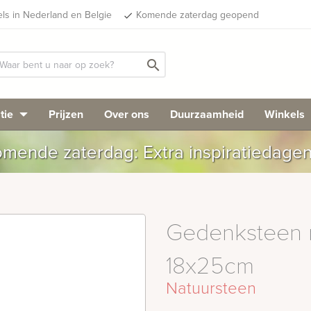
els in Nederland en Belgie
Komende zaterdag geopend
done
search
tie
Prijzen
Over ons
Duurzaamheid
Winkels
mende zaterdag: Extra inspiratiedage
Gedenksteen m
18x25cm
Natuursteen