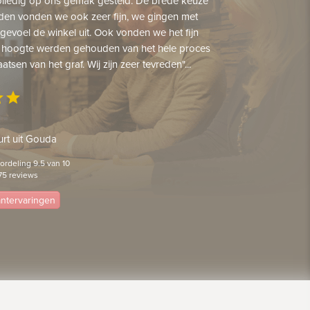
lledig op ons gemak gesteld. De brede keuze
den vonden we ook zeer fijn, we gingen met
gevoel de winkel uit. Ook vonden we het fijn
 hoogte werden gehouden van het hele proces
aatsen van het graf. Wij zijn zeer tevreden"...
ar
star
rt uit Gouda
rdeling 9.5 van 10
75 reviews
lantervaringen