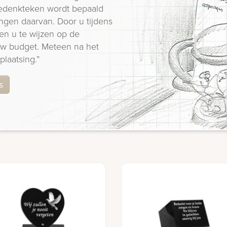
 gedenkteken wordt bepaald
ngen daarvan. Door u tijdens
en u te wijzen op de
 uw budget. Meteen na het
plaatsing.”
s