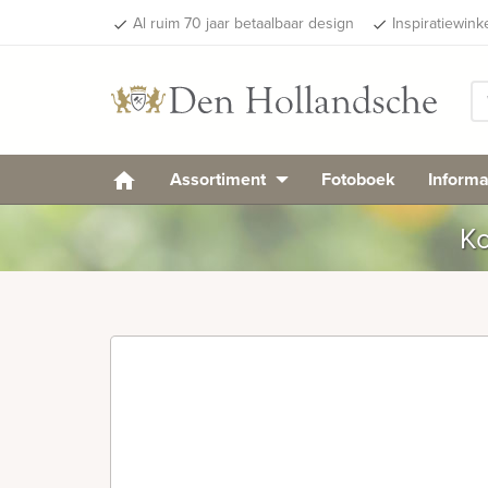
Al ruim 70 jaar betaalbaar design
Inspiratiewink
done
done
Assortiment
Fotoboek
Informa
Ko