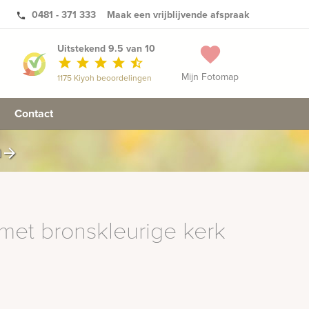
0481 - 371 333
Maak een vrijblijvende afspraak
phone
Uitstekend 9.5 van 10
favorite
star
star
star
star
star_half
Mijn Fotomap
1175 Kiyoh beoordelingen
Contact
n
arrow_forward
et bronskleurige kerk