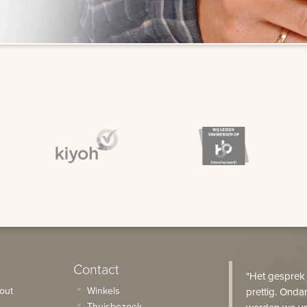
Contact
"Het gesprek
out
Winkels
prettig. Onda
Thuisbezoek