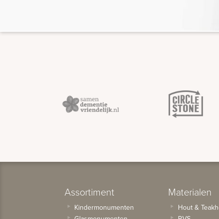
Assortiment
Materialen
Kindermonumenten
Hout & Teakh
Glasmonumenten
RVS