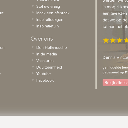
werden we vo
Stel uw vraag
in mogelijkhe
ut
Maak een afspraak
een tevreden 
Inspiratiedagen
dat we op de
Inspiratietuin
tot aan het pl
Over ons
star
star
star
st
sen
Den Hollandsche
In de media
Dennis Vincou
Vacatures
Duurzaamheid
gemiddelde beoo
gebaseerd op 11
e
Youtube
Facebook
Bekijk alle k