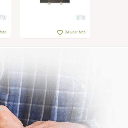
favorite_border
foto
Bewaar foto