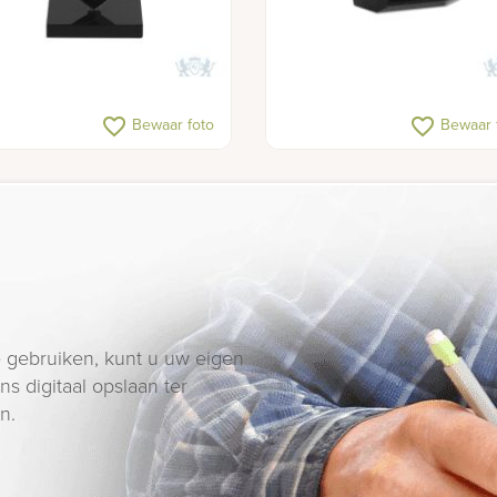
favorite_border
favorite_border
Bewaar foto
Bewaar 
 gebruiken, kunt u uw eigen
s digitaal opslaan ter
n.