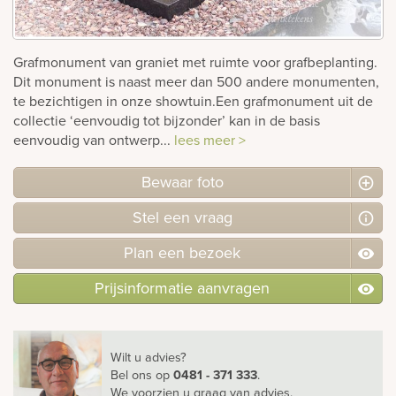
rnen
Grafmonument van graniet met ruimte voor grafbeplanting.
sieraden
Dit monument is naast meer dan 500 andere monumenten,
te bezichtigen in onze showtuin.Een grafmonument uit de
collectie ‘eenvoudig tot bijzonder’ kan in de basis
eenvoudig van ontwerp...
lees meer >
Bewaar foto
Stel
een
vraag
Plan
een
bezoek
Prijsinformatie aanvragen
Wilt u advies?
Bel ons
op
0481 - 371 333
.
We voorzien u graag van advies.