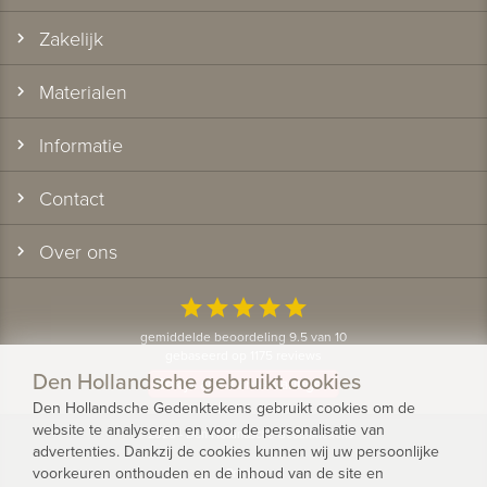
Zakelijk
Materialen
Informatie
Contact
Over ons
star
star
star
star
star
gemiddelde beoordeling 9.5 van 10
gebaseerd op 1175 reviews
Den Hollandsche gebruikt cookies
Bekijk alle klantervaringen
Den Hollandsche Gedenktekens gebruikt cookies om de
website te analyseren en voor de personalisatie van
© 2026 - Den Hollandsche Gedenktekens
advertenties. Dankzij de cookies kunnen wij uw persoonlijke
voorkeuren onthouden en de inhoud van de site en
Privacy