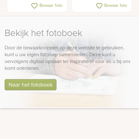
Klassiek gedenkteken
Familie grafsteen met
favorite_border
favorite_border
Bewaar foto
Bewaar foto
golfkop
beeld van een hond
Bekijk het fotoboek
Door de bewaarknoppen op deze website te gebruiken,
kunt u uw eigen fotomap samenstellen. Deze kunt u
vervolgens digitaal opslaan ter inspiratie of voor als u bij ons
komt oriënteren.
Naar het fotoboek