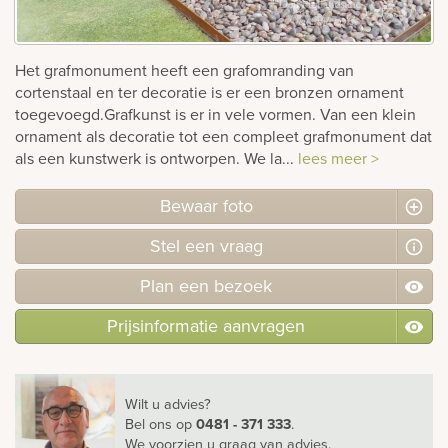
rnen
Het grafmonument heeft een grafomranding van
sieraden
cortenstaal en ter decoratie is er een bronzen ornament
toegevoegd.Grafkunst is er in vele vormen. Van een klein
ornament als decoratie tot een compleet grafmonument dat
als een kunstwerk is ontworpen. We la...
lees meer >
Bewaar foto
Stel
een
vraag
Plan
een
bezoek
Prijsinformatie aanvragen
Wilt u advies?
Bel ons
op
0481 - 371 333
.
We voorzien u graag van advies.