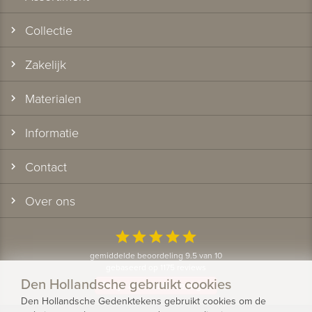
Collectie
Zakelijk
Materialen
Informatie
Contact
Over ons
star
star
star
star
star
gemiddelde beoordeling 9.5 van 10
gebaseerd op 1175 reviews
Den Hollandsche gebruikt cookies
Bekijk alle klantervaringen
Den Hollandsche Gedenktekens gebruikt cookies om de