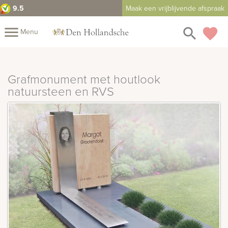
9.5
Maak een vrijblijvende afspraak
close
menu
search
favorite
Menu
rafmonumenten
Mijn
Home
Grafmonument met houtlook
Assortiment
natuursteen en RVS
Fotomap
Fotoboek
Informatie
Prijzen
Over
ons
Duurzaamheid
Winkels
Contact
Bekijk
ook:
indermonumenten
rnenmonumenten