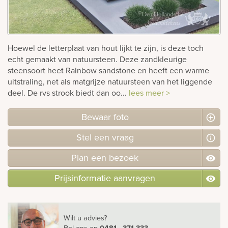
rnen
sieraden
Hoewel de letterplaat van hout lijkt te zijn, is deze toch
echt gemaakt van natuursteen. Deze zandkleurige
steensoort heet Rainbow sandstone en heeft een warme
uitstraling, net als matgrijze natuursteen van het liggende
deel. De rvs strook biedt dan oo...
lees meer >
Bewaar foto
Stel
een
vraag
Plan
een
bezoek
Prijsinformatie aanvragen
Wilt u advies?
Bel ons
op
0481 - 371 333
.