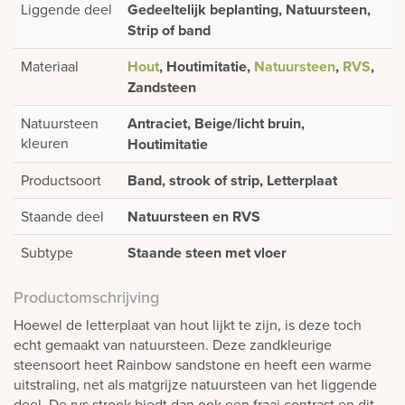
Liggende deel
Gedeeltelijk beplanting, Natuursteen,
Strip of band
Materiaal
Hout
, Houtimitatie,
Natuursteen
,
RVS
,
Zandsteen
Natuursteen
Antraciet, Beige/licht bruin,
kleuren
Houtimitatie
Productsoort
Band, strook of strip, Letterplaat
Staande deel
Natuursteen en RVS
Subtype
Staande steen met vloer
Productomschrijving
Hoewel de letterplaat van hout lijkt te zijn, is deze toch
echt gemaakt van natuursteen. Deze zandkleurige
steensoort heet Rainbow sandstone en heeft een warme
uitstraling, net als matgrijze natuursteen van het liggende
deel. De rvs strook biedt dan ook een fraai contrast en dit