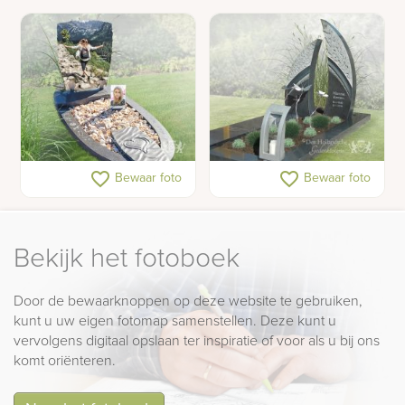
glas
Gedenkteken voor een
Grafmonument met
favorite_border
favorite_border
Bewaar foto
Bewaar foto
tiener met schelpen en
opvallende lettersteen
foto's
Bekijk het fotoboek
Door de bewaarknoppen op deze website te gebruiken,
kunt u uw eigen fotomap samenstellen. Deze kunt u
vervolgens digitaal opslaan ter inspiratie of voor als u bij ons
komt oriënteren.