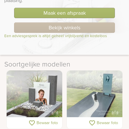
plaatsing.”
Maak een afspraak
Bekijk winkels
Een adviesgesprek is altijd geheel vrijblijvend en kosteloos
Soortgelijke modellen
Modern zuilen
Gedenkteken met
favorite_border
favorite_border
Bewaar foto
Bewaar foto
gedenkteken met foto op
zeilboot op rivier