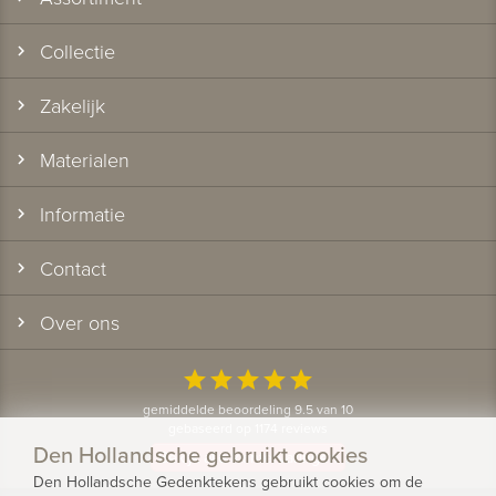
Collectie
Zakelijk
Materialen
Informatie
Contact
Over ons
star
star
star
star
star
gemiddelde beoordeling 9.5 van 10
gebaseerd op 1174 reviews
Den Hollandsche gebruikt cookies
Bekijk alle klantervaringen
Den Hollandsche Gedenktekens gebruikt cookies om de