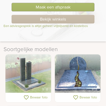
Maak een afspraak
Bekijk winkels
Een adviesgesprek is altijd geheel vrijblijvend en kosteloos
Soortgelijke modellen
Kort grafmonument met
Familiegraf ronde
favorite_border
favorite_border
Bewaar foto
Bewaar foto
zuilen
lettersteen