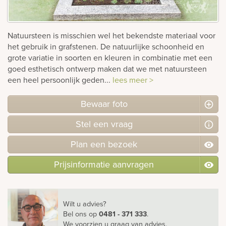
rnen
Natuursteen is misschien wel het bekendste materiaal voor
sieraden
het gebruik in grafstenen. De natuurlijke schoonheid en
grote variatie in soorten en kleuren in combinatie met een
goed esthetisch ontwerp maken dat we met natuursteen
een heel persoonlijk geden...
lees meer >
Bewaar foto
Stel
een
vraag
Plan
een
bezoek
Prijsinformatie aanvragen
Wilt u advies?
Bel ons
op
0481 - 371 333
.
We voorzien u graag van advies.