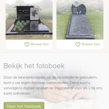
Dubbel grafmonument
Grafmonument met
favorite_border
favorite_border
Bewaar foto
Bewaar foto
met boom
uitgehakte bloem
Bekijk het fotoboek
Door de bewaarknoppen op deze website te gebruiken,
kunt u uw eigen fotomap samenstellen. Deze kunt u
vervolgens digitaal opslaan ter inspiratie of voor als u bij ons
komt oriënteren.
Naar het fotoboek