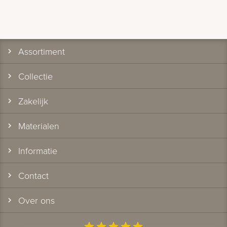
Assortiment
Collectie
Zakelijk
Materialen
Informatie
Contact
Over ons
star
star
star
star
star