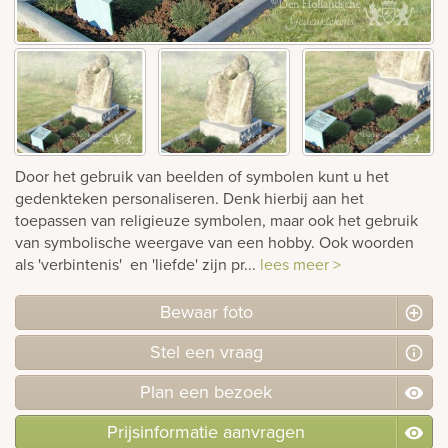
rnen
sieraden
Door het gebruik van beelden of symbolen kunt u het
gedenkteken personaliseren. Denk hierbij aan het
toepassen van religieuze symbolen, maar ook het gebruik
van symbolische weergave van een hobby. Ook woorden
als 'verbintenis' en 'liefde' zijn pr...
lees meer >
Bewaar foto
Stel
een
vraag
Plan
een
bezoek
Prijsinformatie aanvragen