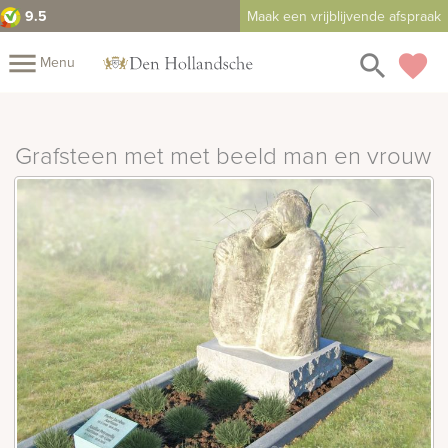
9.5
Maak een vrijblijvende afspraak
close
menu
search
favorite
Menu
rafmonumenten
Mijn
Home
Grafsteen met met beeld man en vrouw
Assortiment
Fotomap
Fotoboek
Informatie
Prijzen
Over
ons
Duurzaamheid
Winkels
Contact
Bekijk
ook:
indermonumenten
rnenmonumenten