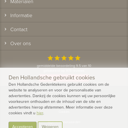
Materialen
Informatie
Contact
Over ons
star
star
star
star
star
gemiddelde beoordeling 9.5 van 10
gebaseerd op 1175 reviews
Den Hollandsche gebruikt cookies
Bekijk alle klantervaringen
Den Hollandsche Gedenktekens gebruikt cookies om de
website te analyseren en voor de personalisatie van
© 2026 - Den Hollandsche Gedenktekens
advertenties. Dankzij de cookies kunnen wij uw persoonlijke
voorkeuren onthouden en de inhoud van de site en
Privacy
advertenties hierop afstemmen. Meer informatie over deze
Cookies
cookies vindt u
hier
.
Algemene voorwaarden
Accepteren
Weigeren