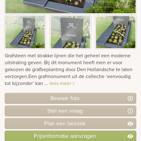
rnen
sieraden
Grafsteen met strakke lijnen die het geheel een moderne
uitstraling geven. Bij dit monument heeft men er voor
gekozen de grafbeplanting door Den Hollandsche te laten
verzorgen.Een grafmonument uit de collectie ‘eenvoudig
tot bijzonder’ kan ...
lees meer >
Bewaar foto
Stel
een
vraag
Plan
een
bezoek
Prijsinformatie aanvragen