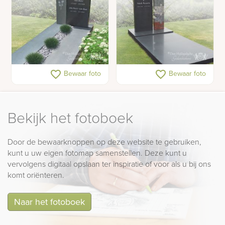
Moderne antraciete
Moderne grafsteen
favorite_border
favorite_border
Bewaar foto
Bewaar foto
grafsteen
Bekijk het fotoboek
Door de bewaarknoppen op deze website te gebruiken,
kunt u uw eigen fotomap samenstellen. Deze kunt u
vervolgens digitaal opslaan ter inspiratie of voor als u bij ons
komt oriënteren.
Naar het fotoboek