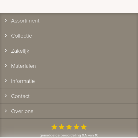
Assortiment
Collectie
Zakelijk
Materialen
Informatie
Contact
Over ons
star
star
star
star
star
gemiddelde beoordeling 9.5 van 10