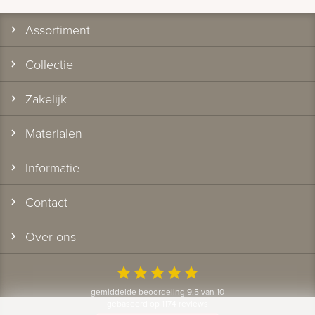
Assortiment
Collectie
Zakelijk
Materialen
Informatie
Contact
Over ons
star
star
star
star
star
gemiddelde beoordeling 9.5 van 10
gebaseerd op 1174 reviews