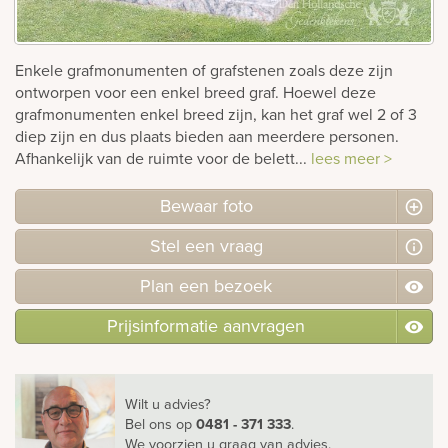
rnen
Enkele grafmonumenten of grafstenen zoals deze zijn
sieraden
ontworpen voor een enkel breed graf. Hoewel deze
grafmonumenten enkel breed zijn, kan het graf wel 2 of 3
diep zijn en dus plaats bieden aan meerdere personen.
Afhankelijk van de ruimte voor de belett...
lees meer >
Bewaar foto
Stel
een
vraag
Plan
een
bezoek
Prijsinformatie aanvragen
Wilt u advies?
Bel ons
op
0481 - 371 333
.
We voorzien u graag van advies.