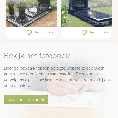
Grafmonument met
Grafsteen tempel model
favorite_border
favorite_border
Bewaar foto
Bewaar foto
bloemenvaas
Bekijk het fotoboek
Door de bewaarknoppen op deze website te gebruiken,
kunt u uw eigen fotomap samenstellen. Deze kunt u
vervolgens digitaal opslaan ter inspiratie of voor als u bij ons
komt oriënteren.
Naar het fotoboek