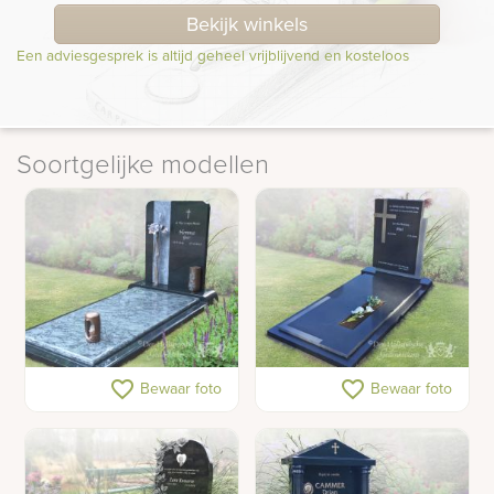
Bekijk winkels
Een adviesgesprek is altijd geheel vrijblijvend en kosteloos
Soortgelijke modellen
Exclusief grafmonument
Grafsteen met RVS-kruis
favorite_border
favorite_border
Bewaar foto
Bewaar foto
met bronzen
grafaccessoires