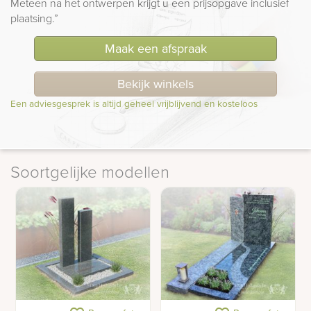
Meteen na het ontwerpen krijgt u een prijsopgave inclusief
plaatsing.”
Maak een afspraak
Bekijk winkels
Een adviesgesprek is altijd geheel vrijblijvend en kosteloos
Soortgelijke modellen
Kort grafmonument met
Grafmonument