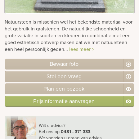
rnen
Natuursteen is misschien wel het bekendste materiaal voor
sieraden
het gebruik in grafstenen. De natuurlijke schoonheid en
grote variatie in soorten en kleuren in combinatie met een
goed esthetisch ontwerp maken dat we met natuursteen
een heel persoonlijk geden...
lees meer >
Bewaar foto
Stel
een
vraag
Plan
een
bezoek
Prijsinformatie aanvragen
Wilt u advies?
Bel ons
op
0481 - 371 333
.
We voorzien u graag van advies.