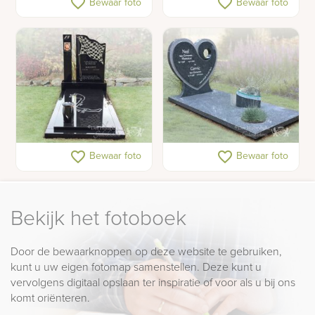
favorite_border
favorite_border
Bewaar foto
Bewaar foto
zuilen
natuursteen
Grafmonument formule 1
Hartvorm grafsteen
favorite_border
favorite_border
Bewaar foto
Bewaar foto
Bekijk het fotoboek
Door de bewaarknoppen op deze website te gebruiken,
kunt u uw eigen fotomap samenstellen. Deze kunt u
vervolgens digitaal opslaan ter inspiratie of voor als u bij ons
komt oriënteren.