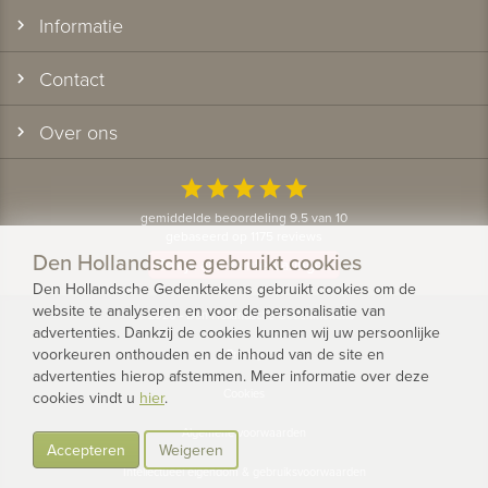
Informatie
Contact
Over ons
star
star
star
star
star
gemiddelde beoordeling 9.5 van 10
gebaseerd op 1175 reviews
Den Hollandsche gebruikt cookies
Bekijk alle klantervaringen
Den Hollandsche Gedenktekens gebruikt cookies om de
website te analyseren en voor de personalisatie van
© 2026 - Den Hollandsche Gedenktekens
advertenties. Dankzij de cookies kunnen wij uw persoonlijke
voorkeuren onthouden en de inhoud van de site en
Privacy
advertenties hierop afstemmen. Meer informatie over deze
Cookies
cookies vindt u
hier
.
Algemene voorwaarden
Accepteren
Weigeren
Intellectueel eigendom & gebruiksvoorwaarden