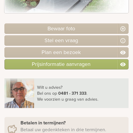
rnen
sieraden
Bewaar foto
Stel
een
vraag
Plan
een
bezoek
Prijsinformatie aanvragen
Wilt u advies?
Bel ons
op
0481 - 371 333
.
We voorzien u graag van advies.
Betalen in termijnen?
Betaal uw gedenkteken in drie termijnen.