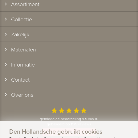
Assortiment
Collectie
Zakelijk
Materialen
Informatie
Contact
Over ons
star
star
star
star
star
gemiddelde beoordeling 9.5 van 10
gebaseerd op 1175 reviews
Den Hollandsche gebruikt cookies
Bekijk alle klantervaringen