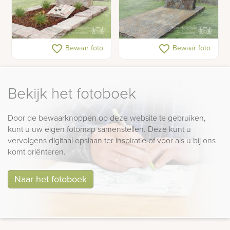
Lichte en natuurlijke
Grafmonument van
favorite_border
favorite_border
Bewaar foto
Bewaar foto
grafsteen
leisteen met rvs
decoraties
Bekijk het fotoboek
Door de bewaarknoppen op deze website te gebruiken,
kunt u uw eigen fotomap samenstellen. Deze kunt u
vervolgens digitaal opslaan ter inspiratie of voor als u bij ons
komt oriënteren.
Naar het fotoboek