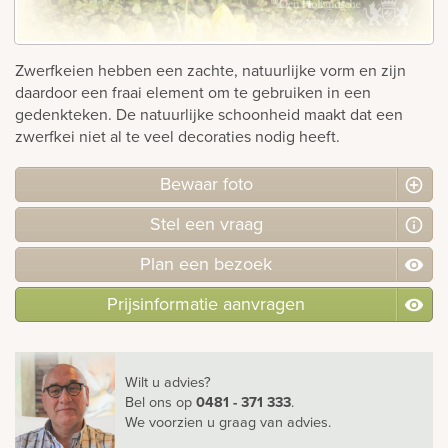
rnen
Zwerfkeien hebben een zachte, natuurlijke vorm en zijn
sieraden
daardoor een fraai element om te gebruiken in een
gedenkteken. De natuurlijke schoonheid maakt dat een
zwerfkei niet al te veel decoraties nodig heeft.
Bewaar foto
Stel
een
vraag
Plan
een
bezoek
Prijsinformatie aanvragen
Wilt u advies?
Bel ons
op
0481 - 371 333
.
We voorzien u graag van advies.