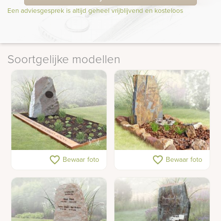
Een adviesgesprek is altijd geheel vrijblijvend en kosteloos
Soortgelijke modellen
Ruwe grafsteen met
Leisteen gedenkteken
favorite_border
favorite_border
Bewaar foto
Bewaar foto
cortenstalen rand
met ruwe stenen