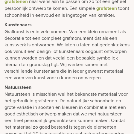
grafstenen
naar wens aan te passen om zo tot een geheel
persoonlijk ontwerp te komen. Een simpele
grafsteen
toont
schoonheid in eenvoud en is ingetogen van karakter.
Kunstenaars
Grafkunst is er in vele vormen. Van een klein ornament als
decoratie tot een compleet grafmonument dat als een
kunstwerk is ontworpen. We laten u laten dat gedenktekens
ook vanuit een design- of kunstenaars oogpunt ontworpen
kunnen worden en dat veelal een bepaalde symboliek
hieraan ten grondslag ligt. Wij werken samen met
verschillende kunstenaars die in ieder gewenst materiaal
een vorm van kunst voor u kunnen ontwerpen.
Natuursteen
Natuursteen is misschien wel het bekendste materiaal voor
het gebruik in grafstenen. De natuurlijke schoonheid en
grote variatie in soorten en kleuren in combinatie met een
goed esthetisch ontwerp maken dat we met natuursteen
een heel persoonlijk gedenkteken kunnen maken. Omdat
het materiaal zo goed bestand is tegen de elementen
geven wij tot 20 jaar garantie op veel natuursteensoorten.