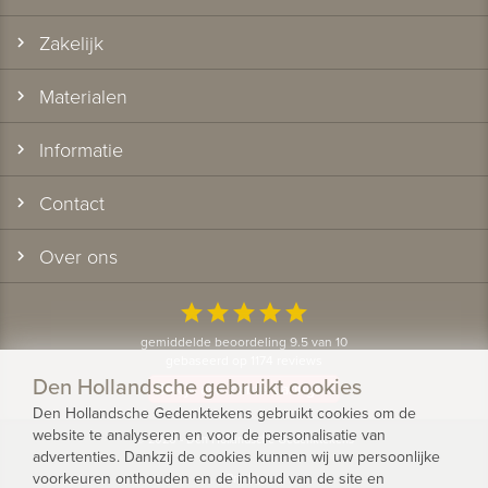
Zakelijk
Materialen
Informatie
Contact
Over ons
star
star
star
star
star
gemiddelde beoordeling 9.5 van 10
gebaseerd op 1174 reviews
Den Hollandsche gebruikt cookies
Bekijk alle klantervaringen
Den Hollandsche Gedenktekens gebruikt cookies om de
website te analyseren en voor de personalisatie van
© 2026 - Den Hollandsche Gedenktekens
advertenties. Dankzij de cookies kunnen wij uw persoonlijke
voorkeuren onthouden en de inhoud van de site en
Privacy