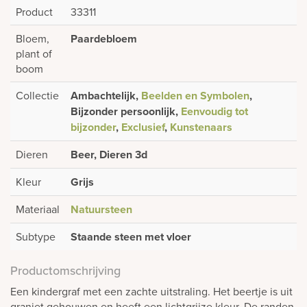
Product
33311
Bloem,
Paardebloem
plant of
boom
Collectie
Ambachtelijk,
Beelden en Symbolen
,
Bijzonder persoonlijk,
Eenvoudig tot
bijzonder
,
Exclusief
,
Kunstenaars
Dieren
Beer, Dieren 3d
Kleur
Grijs
Materiaal
Natuursteen
Subtype
Staande steen met vloer
Productomschrijving
Een kindergraf met een zachte uitstraling. Het beertje is uit
graniet gehouwen en heeft een lichtgrijze kleur. De randen