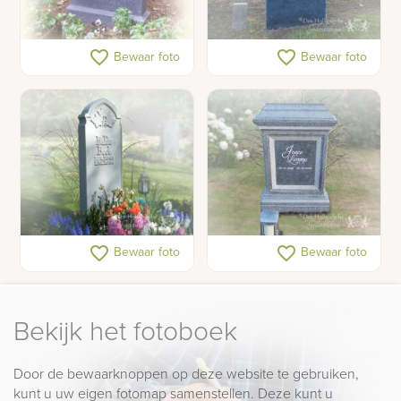
Grafsteen met klassiek
Grafsteen met prikwerk
favorite_border
favorite_border
Bewaar foto
Bewaar foto
symbool
Klassieke grafsteen met
Kort klassiek
favorite_border
favorite_border
Bewaar foto
Bewaar foto
esdoorn bladeren
grafmonument
Bekijk het fotoboek
Door de bewaarknoppen op deze website te gebruiken,
kunt u uw eigen fotomap samenstellen. Deze kunt u