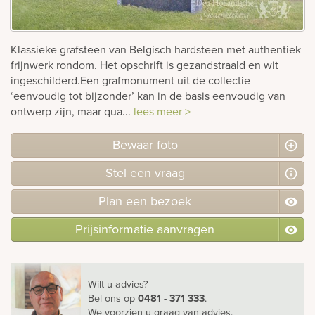
rnen
Klassieke grafsteen van Belgisch hardsteen met authentiek
sieraden
frijnwerk rondom. Het opschrift is gezandstraald en wit
ingeschilderd.Een grafmonument uit de collectie
‘eenvoudig tot bijzonder’ kan in de basis eenvoudig van
ontwerp zijn, maar qua...
lees meer >
Bewaar foto
Stel
een
vraag
Plan
een
bezoek
Prijsinformatie aanvragen
Wilt u advies?
Bel ons
op
0481 - 371 333
.
We voorzien u graag van advies.