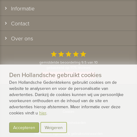
Informatie
Contact
Over ons
star
star
star
star
star
gemiddelde beoordeling 9.5 van 10
gebaseerd op 1175 reviews
Den Hollandsche gebruikt cookies
Bekijk alle klantervaringen
Den Hollandsche Gedenktekens gebruikt cookies om de
website te analyseren en voor de personalisatie van
© 2026 - Den Hollandsche Gedenktekens
advertenties. Dankzij de cookies kunnen wij uw persoonlijke
voorkeuren onthouden en de inhoud van de site en
Privacy
advertenties hierop afstemmen. Meer informatie over deze
Cookies
cookies vindt u
hier
.
Algemene voorwaarden
Accepteren
Weigeren
Intellectueel eigendom & gebruiksvoorwaarden