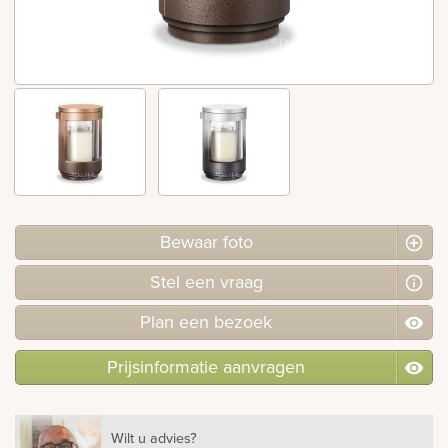
rnen
sieraden
Bewaar foto
Stel
een
vraag
Plan
een
bezoek
Prijsinformatie aanvragen
Wilt u advies?