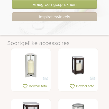
Vraag een gesprek aan
inspiratiewinkels
Soortgelijke accessoires
favorite_border
favorite_border
Bewaar foto
Bewaar foto