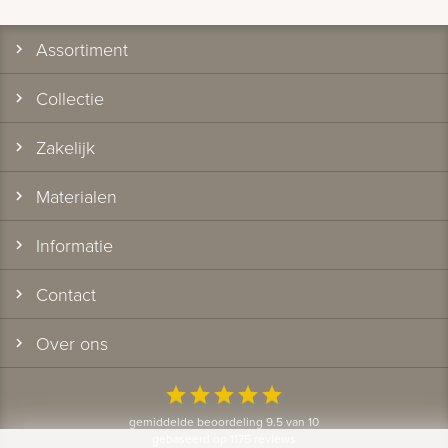
Assortiment
Collectie
Zakelijk
Materialen
Informatie
Contact
Over ons
star
star
star
star
star
gemiddelde beoordeling 9.5 van 10
gebaseerd op 1175 reviews