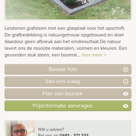
rnen
sieraden
Leistenen grafsteen met een glasplaat voor het opschrift.
De grafbedekking is natuurgetrouw opgebouwd en doet
daardoor geen afbreuk aan het eindresultaat.De natuur
levert ons de mooiste materialen, vormen en kleuren. Een
gevonden stuk steen, een boomst...
lees meer >
Bewaar foto
Stel
een
vraag
Plan
een
bezoek
Prijsinformatie aanvragen
Wilt u advies?
Bel ons
op
0481 - 371 333
.