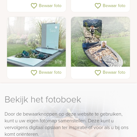
Modern zuilen
Gedenkteken met
favorite_border
favorite_border
Bewaar foto
Bewaar foto
gedenkteken met foto op
zeilboot op rivier
glas
Gedenkteken met glas
Gedenkteken voor een
favorite_border
favorite_border
Bewaar foto
Bewaar foto
tiener met schelpen en
foto's
Bekijk het fotoboek
Door de bewaarknoppen op deze website te gebruiken,
kunt u uw eigen fotomap samenstellen. Deze kunt u
vervolgens digitaal opslaan ter inspiratie of voor als u bij ons
komt oriënteren.