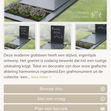
rnen
sieraden
Deze moderne grafsteen heeft een stijlvol, eigentijds
ontwerp. Het graniet is zodanig bewerkt dat het een rustige
uitstraling krijgt. Tekst en decoratie zijn door onze grafische
afdeling harmonieus ingedeeld.Een grafmonument uit de
collectie ‘een...
lees meer >
Bewaar foto
Stel
een
vraag
Plan
een
bezoek