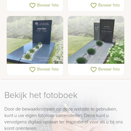
Warm gedenkteken met
Familie grafsteen met
favorite_border
favorite_border
Bewaar foto
Bewaar foto
brons en rvs paardje
beeld van een hond
Enkele moderne
Moderne antraciete
favorite_border
favorite_border
Bewaar foto
Bewaar foto
grafsteen met rivier
grafsteen
Bekijk het fotoboek
Door de bewaarknoppen op deze website te gebruiken,
kunt u uw eigen fotomap samenstellen. Deze kunt u
vervolgens digitaal opslaan ter inspiratie of voor als u bij ons
komt oriënteren.