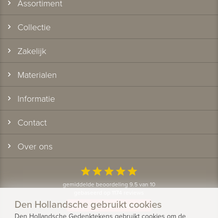
Assortiment
Collectie
Zakelijk
Materialen
Informatie
Contact
Over ons
star
star
star
star
star
gemiddelde beoordeling 9.5 van 10
gebaseerd op 1174 reviews
Den Hollandsche gebruikt cookies
Bekijk alle klantervaringen
Den Hollandsche Gedenktekens gebruikt cookies om de