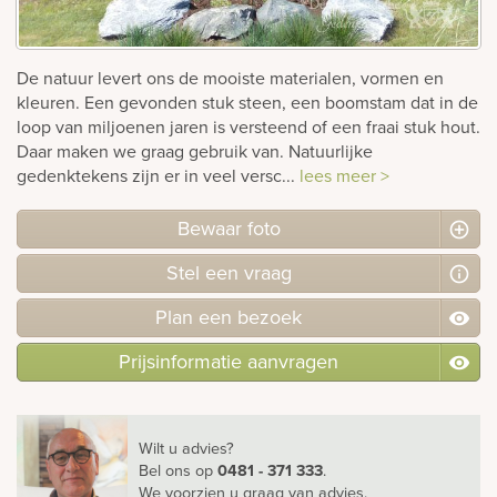
rnen
De natuur levert ons de mooiste materialen, vormen en
sieraden
kleuren. Een gevonden stuk steen, een boomstam dat in de
loop van miljoenen jaren is versteend of een fraai stuk hout.
Daar maken we graag gebruik van. Natuurlijke
gedenktekens zijn er in veel versc...
lees meer >
Bewaar foto
Stel
een
vraag
Plan
een
bezoek
Prijsinformatie aanvragen
Wilt u advies?
Bel ons
op
0481 - 371 333
.
We voorzien u graag van advies.