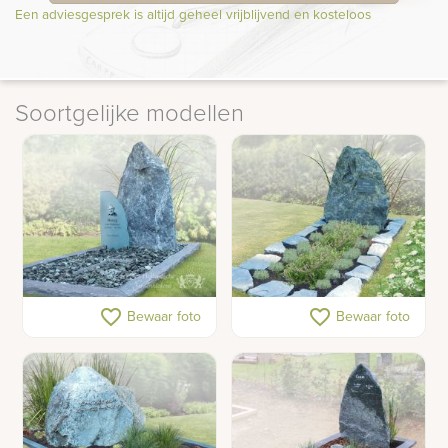
Een adviesgesprek is altijd geheel vrijblijvend en kosteloos
Soortgelijke modellen
Grijs-blauwe ruwe
Groenblauw ruw
favorite_border
favorite_border
Bewaar foto
Bewaar foto
grafsteen
natuurlijk gedenkteken