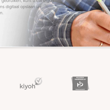
 gebruiken, kunt u uw eigen
s digitaal opslaan ter
n.