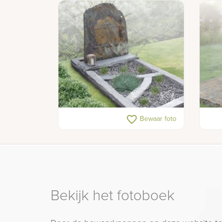
Natuurlijke grafsteen van leisteen
Graf
favorite_border
Bewaar foto
rvs 
Bekijk het fotoboek