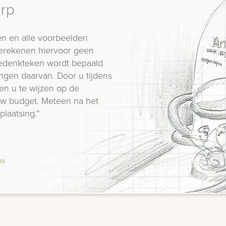
erp
n en alle voorbeelden
erekenen hiervoor geen
 gedenkteken wordt bepaald
ngen daarvan. Door u tijdens
en u te wijzen op de
 uw budget. Meteen na het
plaatsing.”
os