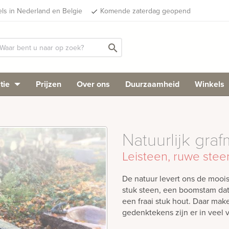
els in Nederland en Belgie
Komende zaterdag geopend
done
search
tie
Prijzen
Over ons
Duurzaamheid
Winkels
Natuurlijk gr
Leisteen, ruwe stee
De natuur levert ons de mooi
stuk steen, een boomstam dat 
een fraai stuk hout. Daar mak
gedenktekens zijn er in veel v