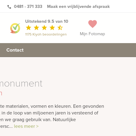
0481 - 371 333
Maak een vrijblijvende afspraak
phone
Uitstekend 9.5 van 10
favorite
star
star
star
star
star_half
Mijn Fotomap
1175 Kiyoh beoordelingen
Contact
afmonument
n
ste materialen, vormen en kleuren. Een gevonden
in de loop van miljoenen jaren is versteend of
en we graag gebruik van. Natuurlijke
ersc...
lees meer >