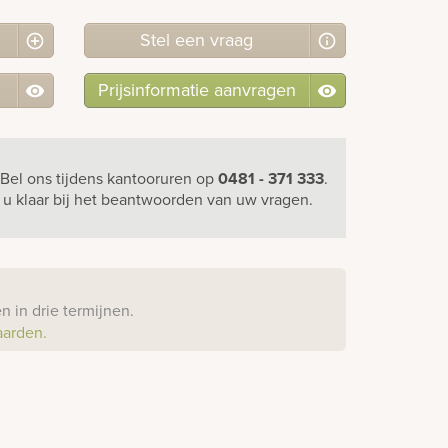
Stel
een
vraag
Prijsinformatie aanvragen
Bel ons
tijdens kantooruren
op
0481 - 371 333
.
r u klaar bij het beantwoorden van uw vragen.
?
 in drie termijnen.
aarden.