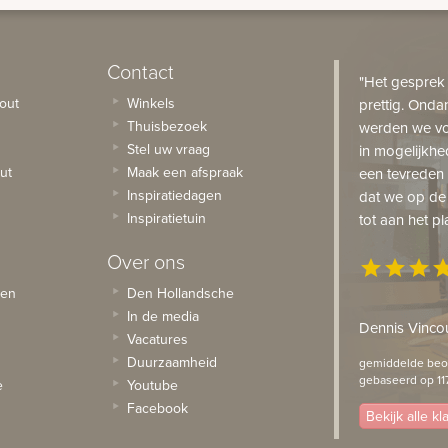
Contact
"Het gesprek
out
Winkels
prettig. Onda
Thuisbezoek
werden we vo
Stel uw vraag
in mogelijkhe
ut
Maak een afspraak
een tevreden 
Inspiratiedagen
dat we op de
Inspiratietuin
tot aan het pl
Over ons
star
star
star
st
sen
Den Hollandsche
In de media
Dennis Vincou
Vacatures
Duurzaamheid
gemiddelde beoo
gebaseerd op 11
e
Youtube
Facebook
Bekijk alle k