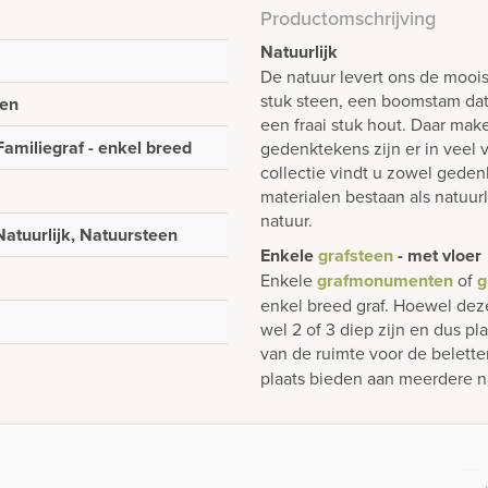
Productomschrijving
Natuurlijk
De natuur levert ons de mooi
stuk steen, een boomstam dat 
een
een fraai stuk hout. Daar mak
Familiegraf - enkel breed
gedenktekens zijn er in veel 
collectie vindt u zowel gedenk
materialen bestaan als natuur
natuur.
Natuurlijk, Natuursteen
Enkele
grafsteen
- met vloer
Enkele
grafmonumenten
of
g
enkel breed graf. Hoewel dez
wel 2 of 3 diep zijn en dus p
van de ruimte voor de belett
plaats bieden aan meerdere n