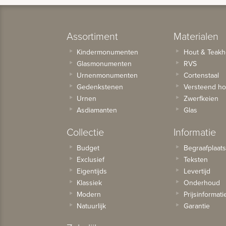
Assortiment
Materialen
Kindermonumenten
Hout & Teakh
Glasmonumenten
RVS
Urnenmonumenten
Cortenstaal
Gedenkstenen
Versteend ho
Urnen
Zwerfkeien
Asdiamanten
Glas
Collectie
Informatie
Budget
Begraafplaat
Exclusief
Teksten
Eigentijds
Levertijd
Klassiek
Onderhoud
Modern
Prijsinformati
Natuurlijk
Garantie