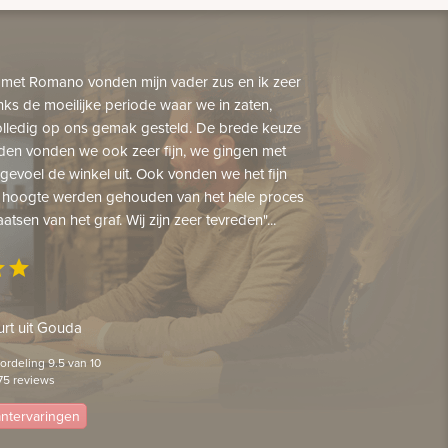
 met Romano vonden mijn vader zus en ik zeer
nks de moeilijke periode waar we in zaten,
lledig op ons gemak gesteld. De brede keuze
den vonden we ook zeer fijn, we gingen met
gevoel de winkel uit. Ook vonden we het fijn
 hoogte werden gehouden van het hele proces
aatsen van het graf. Wij zijn zeer tevreden"...
ar
star
rt uit Gouda
rdeling 9.5 van 10
75 reviews
lantervaringen