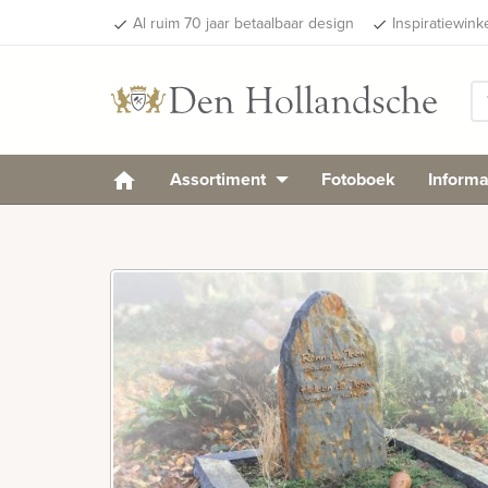
Al ruim 70 jaar betaalbaar design
Inspiratiewink
done
done
Assortiment
Fotoboek
Informa