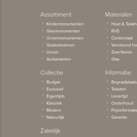
Assortiment
Materialen
Kindermonumenten
Hout & Teakh
Glasmonumenten
RVS
Urnenmonumenten
Cortenstaal
Gedenkstenen
Versteend ho
Urnen
Zwerfkeien
Asdiamanten
Glas
Collectie
Informatie
Budget
Begraafplaat
Exclusief
Teksten
Eigentijds
Levertijd
Klassiek
Onderhoud
Modern
Prijsinformati
Natuurlijk
Garantie
Zakelijk