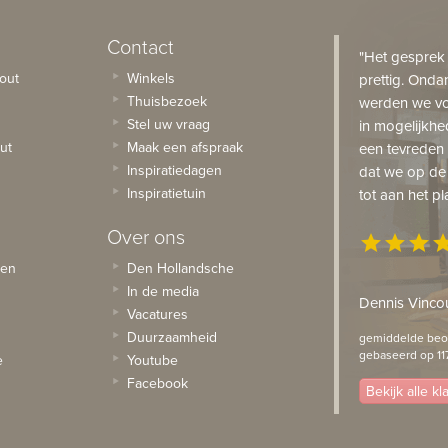
Contact
"Het gesprek
out
Winkels
prettig. Onda
Thuisbezoek
werden we vo
Stel uw vraag
in mogelijkhe
ut
Maak een afspraak
een tevreden 
Inspiratiedagen
dat we op de
Inspiratietuin
tot aan het pl
Over ons
star
star
star
st
sen
Den Hollandsche
In de media
Dennis Vincou
Vacatures
Duurzaamheid
gemiddelde beoo
gebaseerd op 11
e
Youtube
Facebook
Bekijk alle k