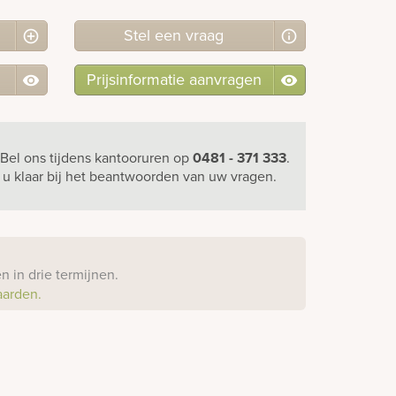
Stel
een
vraag
Prijsinformatie aanvragen
Bel ons
tijdens kantooruren
op
0481 - 371 333
.
r u klaar bij het beantwoorden van uw vragen.
?
 in drie termijnen.
aarden.