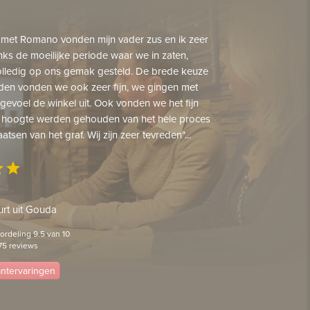
 met Romano vonden mijn vader zus en ik zeer
nks de moeilijke periode waar we in zaten,
lledig op ons gemak gesteld. De brede keuze
den vonden we ook zeer fijn, we gingen met
gevoel de winkel uit. Ook vonden we het fijn
 hoogte werden gehouden van het hele proces
aatsen van het graf. Wij zijn zeer tevreden"...
ar
star
rt uit Gouda
rdeling 9.5 van 10
75 reviews
lantervaringen