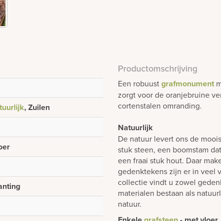
Productomschrijving
Een robuust
grafmonument
me
zorgt voor de oranjebruine v
cortenstalen omranding.
uurlijk
, Zuilen
Natuurlijk
De natuur levert ons de mooi
oer
stuk steen, een boomstam dat 
een fraai stuk hout. Daar mak
gedenktekens zijn er in veel 
collectie vindt u zowel gedenk
anting
materialen bestaan als natuur
natuur.
Enkele
grafsteen
- met vloer