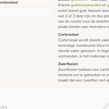
cortenstaal
Enkele
grafmonumenten
of
g
enkel breed graf. Hoewel dez
wel 2 of 3 diep zijn en dus p
van de ruimte voor de belett
plaats bieden aan meerdere n
Cortenstaal
Cortenstaal wordt steeds vak
levendige roestbruine kleur h
steeds vaker gekozen. In tegen
vermoeden, is het materiaal z
Zwerfkeien
Zwerfkeien hebben een zachte,
element om te gebruiken in e
maakt dat een zwerfkei niet al
erp