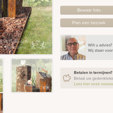
Bewaar foto
Plan
een
bezoek
Wilt u advies?
Wij staan voo
Betalen in termijnen
Betaal uw gedenkteken
Lees hier onze voorw