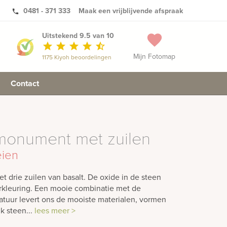
0481 - 371 333
Maak een vrijblijvende afspraak
phone
Uitstekend 9.5 van 10
favorite
star
star
star
star
star_half
Mijn Fotomap
1175 Kiyoh beoordelingen
Contact
fmonument met zuilen
eien
 drie zuilen van basalt. De oxide in de steen
erkleuring. Een mooie combinatie met de
atuur levert ons de mooiste materialen, vormen
k steen...
lees meer >