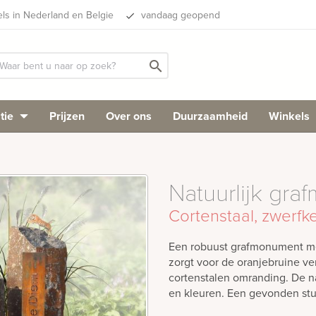
els in Nederland en Belgie
vandaag geopend
done
search
tie
Prijzen
Over ons
Duurzaamheid
Winkels
Natuurlijk gra
Cortenstaal, zwerfk
Een robuust grafmonument met
zorgt voor de oranjebruine v
cortenstalen omranding. De n
en kleuren. Een gevonden stu