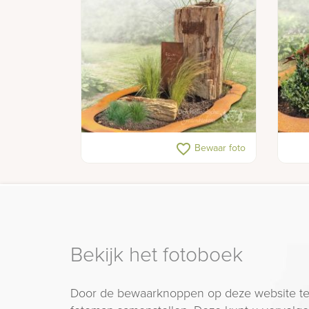
Uniek gedenkteken met versteend
Cort
favorite_border
Bewaar foto
hout en cortenstaal
voge
Bekijk het fotoboek
Door de bewaarknoppen op deze website te