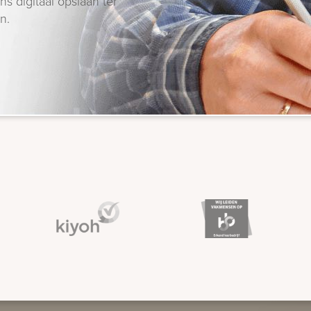
s digitaal opslaan ter
n.