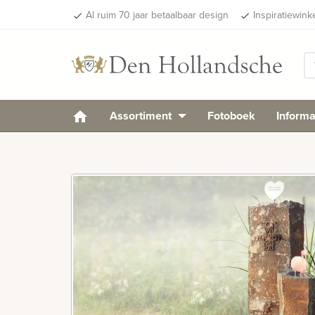
Al ruim 70 jaar betaalbaar design
Inspiratiewink
done
done
Assortiment
Fotoboek
Informa