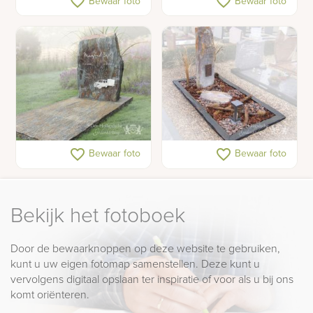
favorite_border
favorite_border
Bewaar foto
Bewaar foto
leisteen in tafelvorm
met bronzen zeilboot
Grafmonument van
Grafsteen leisteen
favorite_border
favorite_border
Bewaar foto
Bewaar foto
leisteen met rvs
decoraties
Bekijk het fotoboek
Door de bewaarknoppen op deze website te gebruiken,
kunt u uw eigen fotomap samenstellen. Deze kunt u
vervolgens digitaal opslaan ter inspiratie of voor als u bij ons
komt oriënteren.