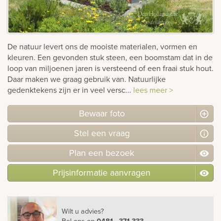
rnen
sieraden
De natuur levert ons de mooiste materialen, vormen en
kleuren. Een gevonden stuk steen, een boomstam dat in de
loop van miljoenen jaren is versteend of een fraai stuk hout.
Daar maken we graag gebruik van. Natuurlijke
gedenktekens zijn er in veel versc...
lees meer >
Bewaar foto
Stel
een
vraag
Plan
een
bezoek
Prijsinformatie aanvragen
Wilt u advies?
Bel ons
op
0481 - 371 333
.