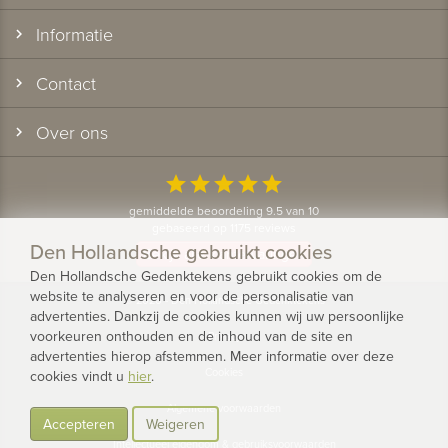
Informatie
Contact
Over ons
star
star
star
star
star
gemiddelde beoordeling 9.5 van 10
gebaseerd op 1175 reviews
Den Hollandsche gebruikt cookies
Bekijk alle klantervaringen
Den Hollandsche Gedenktekens gebruikt cookies om de
website te analyseren en voor de personalisatie van
© 2026 - Den Hollandsche Gedenktekens
advertenties. Dankzij de cookies kunnen wij uw persoonlijke
voorkeuren onthouden en de inhoud van de site en
Privacy
advertenties hierop afstemmen. Meer informatie over deze
Cookies
cookies vindt u
hier
.
Algemene voorwaarden
Accepteren
Weigeren
Intellectueel eigendom & gebruiksvoorwaarden