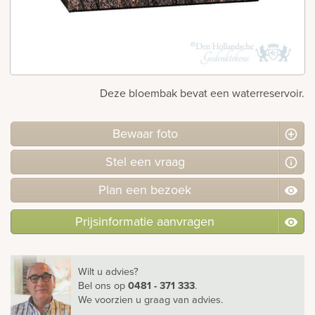
rnen
sieraden
Deze bloembak bevat een waterreservoir.
Bewaar foto
Stel
een
vraag
Plan
een
bezoek
Prijsinformatie aanvragen
Wilt u advies?
Bel ons
op
0481 - 371 333
.
We voorzien u graag van advies.