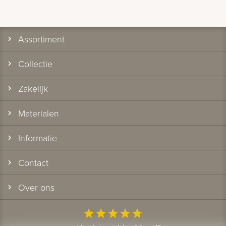
Assortiment
Collectie
Zakelijk
Materialen
Informatie
Contact
Over ons
star
star
star
star
star