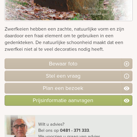
rnen
sieraden
Zwerfkeien hebben een zachte, natuurlijke vorm en zijn
daardoor een fraai element om te gebruiken in een
gedenkteken. De natuurlijke schoonheid maakt dat een
zwerfkei niet al te veel decoraties nodig heeft.
Bewaar foto
Stel
een
vraag
Plan
een
bezoek
Prijsinformatie aanvragen
Wilt u advies?
Bel ons
op
0481 - 371 333
.
We voorzien u graag van advies.