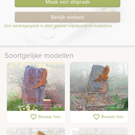
Maak een afspraak
Bekijk winkels
Een adviesgesprek is altijd geheel vrijblijvend en kosteloos
Soortgelijke modellen
Adelaar van cortenstaal
Ruwe grafsteen met
favorite_border
favorite_border
Bewaar foto
Bewaar foto
op ruwe grafsteen
vogel van cortenstaal