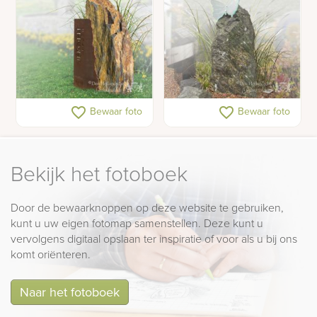
Gedenkteken met
Grafsteen natuur
favorite_border
favorite_border
Bewaar foto
Bewaar foto
cortenstaal
Bekijk het fotoboek
Door de bewaarknoppen op deze website te gebruiken,
kunt u uw eigen fotomap samenstellen. Deze kunt u
vervolgens digitaal opslaan ter inspiratie of voor als u bij ons
komt oriënteren.
Naar het fotoboek