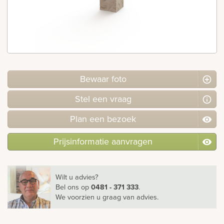
rnen
sieraden
Bewaar foto
Stel
een
vraag
Plan
een
bezoek
Prijsinformatie aanvragen
Wilt u advies?
Bel ons
op
0481 - 371 333
.
We voorzien u graag van advies.