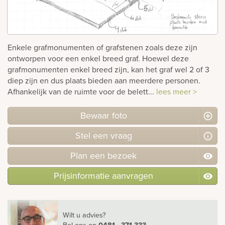
rnen
sieraden
Enkele grafmonumenten of grafstenen zoals deze zijn
ontworpen voor een enkel breed graf. Hoewel deze
grafmonumenten enkel breed zijn, kan het graf wel 2 of 3
diep zijn en dus plaats bieden aan meerdere personen.
Afhankelijk van de ruimte voor de belett...
lees meer >
Bewaar foto
Stel
een
vraag
Plan
een
bezoek
Prijsinformatie aanvragen
Wilt u advies?
Bel ons
op
0481 - 371 333
.