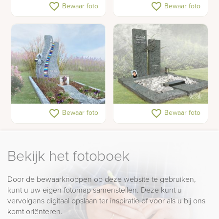
Glazen hart in
Grafmonument met
favorite_border
favorite_border
Bewaar foto
Bewaar foto
kindermonument
opvallende lettersteen
Kleurrijk
Grafsteen met motor
favorite_border
favorite_border
Bewaar foto
Bewaar foto
kindermonument met
glas
Bekijk het fotoboek
Door de bewaarknoppen op deze website te gebruiken,
kunt u uw eigen fotomap samenstellen. Deze kunt u
vervolgens digitaal opslaan ter inspiratie of voor als u bij ons
komt oriënteren.