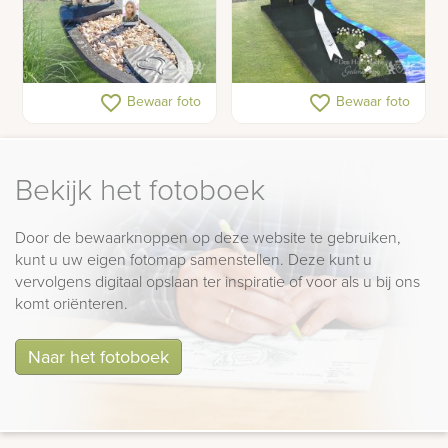
Gedenkteken voor een
Liefdevol grafmonument
favorite_border
favorite_border
Bewaar foto
Bewaar foto
tiener met schelpen en
voor tiener
foto's
Bekijk het fotoboek
Door de bewaarknoppen op deze website te gebruiken,
kunt u uw eigen fotomap samenstellen. Deze kunt u
vervolgens digitaal opslaan ter inspiratie of voor als u bij ons
komt oriënteren.
Naar het fotoboek