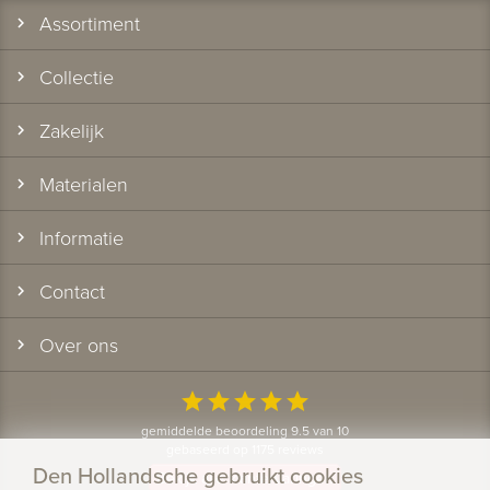
Assortiment
Collectie
Zakelijk
Materialen
Informatie
Contact
Over ons
star
star
star
star
star
gemiddelde beoordeling 9.5 van 10
gebaseerd op 1175 reviews
Den Hollandsche gebruikt cookies
Bekijk alle klantervaringen