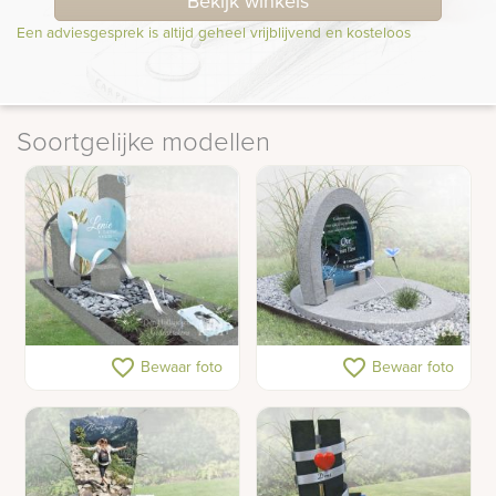
Bekijk winkels
Een adviesgesprek is altijd geheel vrijblijvend en kosteloos
Soortgelijke modellen
Glazen hart in
Ambachtelijke
favorite_border
favorite_border
Bewaar foto
Bewaar foto
kindermonument
kindergrafsteen met
moderne vormen