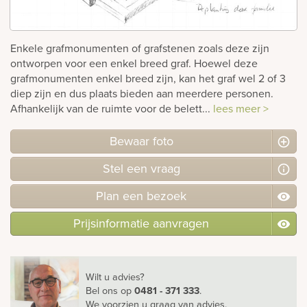
rnen
Enkele grafmonumenten of grafstenen zoals deze zijn
sieraden
ontworpen voor een enkel breed graf. Hoewel deze
grafmonumenten enkel breed zijn, kan het graf wel 2 of 3
diep zijn en dus plaats bieden aan meerdere personen.
Afhankelijk van de ruimte voor de belett...
lees meer >
Bewaar foto
Stel
een
vraag
Plan
een
bezoek
Prijsinformatie aanvragen
Wilt u advies?
Bel ons
op
0481 - 371 333
.
We voorzien u graag van advies.