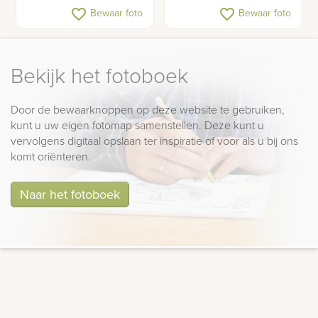
Gedenkteken met hart
Grafmonument tempel
favorite_border
favorite_border
Bewaar foto
Bewaar foto
en rozen
met pilaren
Bekijk het fotoboek
Door de bewaarknoppen op deze website te gebruiken,
kunt u uw eigen fotomap samenstellen. Deze kunt u
vervolgens digitaal opslaan ter inspiratie of voor als u bij ons
komt oriënteren.
Naar het fotoboek