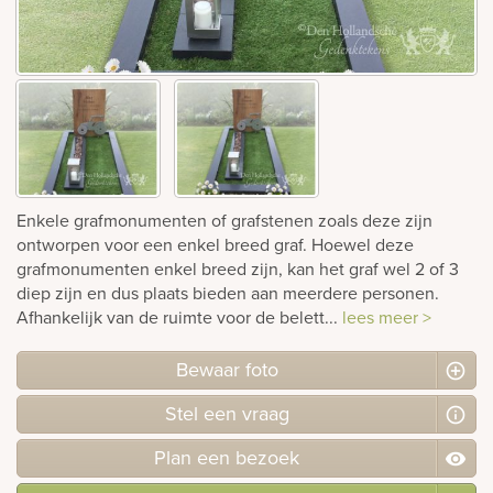
rnen
sieraden
Enkele grafmonumenten of grafstenen zoals deze zijn
ontworpen voor een enkel breed graf. Hoewel deze
grafmonumenten enkel breed zijn, kan het graf wel 2 of 3
diep zijn en dus plaats bieden aan meerdere personen.
Afhankelijk van de ruimte voor de belett...
lees meer >
Bewaar foto
Stel
een
vraag
Plan
een
bezoek