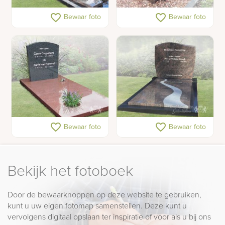
Traditioneel
Grafmonument golfkop
favorite_border
favorite_border
Bewaar foto
Bewaar foto
grafmonument met
handwerk aronskelk
Grafmonument
Grafsteen golfkop
favorite_border
favorite_border
Bewaar foto
Bewaar foto
natuursteen
Bekijk het fotoboek
Door de bewaarknoppen op deze website te gebruiken,
kunt u uw eigen fotomap samenstellen. Deze kunt u
vervolgens digitaal opslaan ter inspiratie of voor als u bij ons