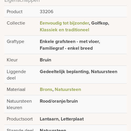
Product
33206
Collectie
Eenvoudig tot bijzonder
, Golfkop,
Klassiek en traditioneel
Graftype
Enkele grafsteen - met vloer,
Familiegraf - enkel breed
Kleur
Bruin
Liggende
Gedeeltelijk beplanting, Natuursteen
deel
Materiaal
Brons
,
Natuursteen
Natuursteen
Rood/oranje/bruin
kleuren
Productsoort
Lantaarn, Letterplaat
Staande deel
Natuursteen