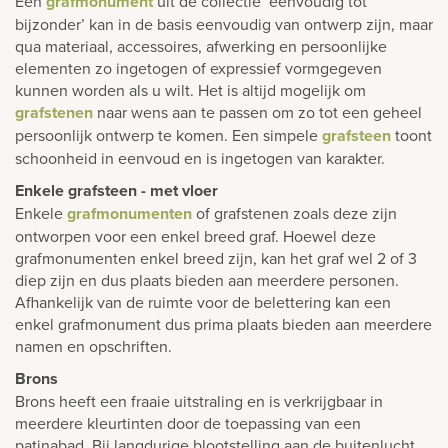
Een
grafmonument
uit de collectie ‘eenvoudig tot
bijzonder’ kan in de basis eenvoudig van ontwerp zijn, maar
qua materiaal, accessoires, afwerking en persoonlijke
elementen zo ingetogen of expressief vormgegeven
kunnen worden als u wilt. Het is altijd mogelijk om
grafstenen
naar wens aan te passen om zo tot een geheel
persoonlijk ontwerp te komen. Een simpele
grafsteen
toont
schoonheid in eenvoud en is ingetogen van karakter.
Enkele grafsteen - met vloer
Enkele
grafmonumenten
of grafstenen zoals deze zijn
ontworpen voor een enkel breed graf. Hoewel deze
grafmonumenten enkel breed zijn, kan het graf wel 2 of 3
diep zijn en dus plaats bieden aan meerdere personen.
Afhankelijk van de ruimte voor de belettering kan een
enkel grafmonument dus prima plaats bieden aan meerdere
namen en opschriften.
Brons
Brons heeft een fraaie uitstraling en is verkrijgbaar in
meerdere kleurtinten door de toepassing van een
patinabad. Bij langdurige blootstelling aan de buitenlucht