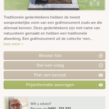
rnen
Traditionele gedenktekens hebben de meest
sieraden
oorspronkelijke vorm van een grafmonument zoals we die
allemaal kennen. Deze gedenktekens zijn met name van
natuursteen gemaakt en hebben een traditionele
afwerking. Een grafmonument uit de collectie ‘een...
lees meer >
Bewaar foto
Stel
een
vraag
Plan
een
bezoek
Prijsinformatie aanvragen
Wilt u advies?
Bel ons
op
0481 - 371 333
.