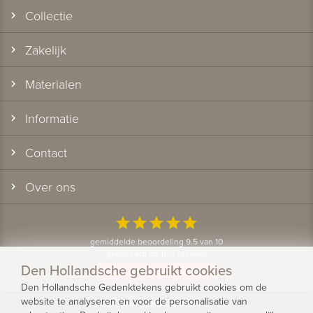
Collectie
Zakelijk
Materialen
Informatie
Contact
Over ons
star
star
star
star
star
gemiddelde beoordeling 9.5 van 10
gebaseerd op 1174 reviews
Den Hollandsche gebruikt cookies
Bekijk alle klantervaringen
Den Hollandsche Gedenktekens gebruikt cookies om de
website te analyseren en voor de personalisatie van
© 2026 - Den Hollandsche Gedenktekens