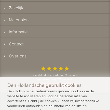
Zakelijk
Materialen
Informatie
Contact
Over ons
star
star
star
star
star
gemiddelde beoordeling 9.5 van 10
gebaseerd op 1175 reviews
Den Hollandsche gebruikt cookies
Bekijk alle klantervaringen
Den Hollandsche Gedenktekens gebruikt cookies om de
website te analyseren en voor de personalisatie van
© 2026 - Den Hollandsche Gedenktekens
advertenties. Dankzij de cookies kunnen wij uw persoonlijke
voorkeuren onthouden en de inhoud van de site en
Privacy