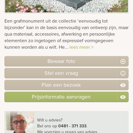
rnen
Een grafmonument uit de collectie ‘eenvoudig tot
sieraden
bijzonder’ kan in de basis eenvoudig van ontwerp zijn, maar
qua materiaal, accessoires, afwerking en persoonlijke
elementen zo ingetogen of expressief vormgegeven
kunnen worden als u wilt. He...
lees meer >
Bewaar foto
Stel
een
vraag
Plan
een
bezoek
Prijsinformatie aanvragen
Wilt u advies?
Bel ons
op
0481 - 371 333
.
We voorzien u graag van advies.