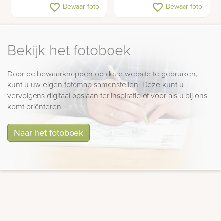
Dubbel grafmonument
Grafsteen bronzen
favorite_border
favorite_border
Bewaar foto
Bewaar foto
met ruwe zuilen
beeldje vogeltjes
Bekijk het fotoboek
Door de bewaarknoppen op deze website te gebruiken,
kunt u uw eigen fotomap samenstellen. Deze kunt u
vervolgens digitaal opslaan ter inspiratie of voor als u bij ons
komt oriënteren.
Naar het fotoboek