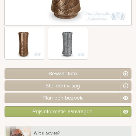
rnen
sieraden
Bewaar foto
Stel
een
vraag
Plan
een
bezoek
Prijsinformatie aanvragen
Wilt u advies?