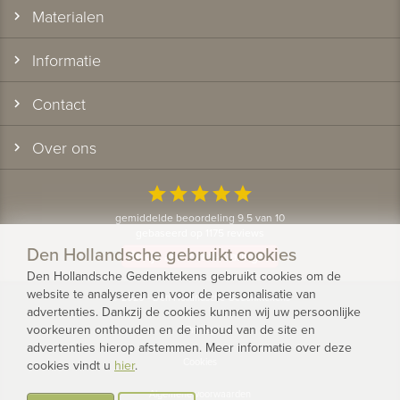
Materialen
Informatie
Contact
Over ons
star
star
star
star
star
gemiddelde beoordeling 9.5 van 10
gebaseerd op 1175 reviews
Den Hollandsche gebruikt cookies
Bekijk alle klantervaringen
Den Hollandsche Gedenktekens gebruikt cookies om de
website te analyseren en voor de personalisatie van
© 2026 - Den Hollandsche Gedenktekens
advertenties. Dankzij de cookies kunnen wij uw persoonlijke
voorkeuren onthouden en de inhoud van de site en
Privacy
advertenties hierop afstemmen. Meer informatie over deze
Cookies
cookies vindt u
hier
.
Algemene voorwaarden