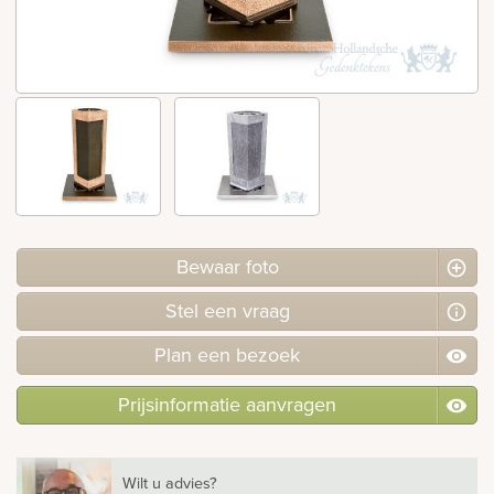
rnen
sieraden
Bewaar foto
Stel
een
vraag
Plan
een
bezoek
Prijsinformatie aanvragen
Wilt u advies?