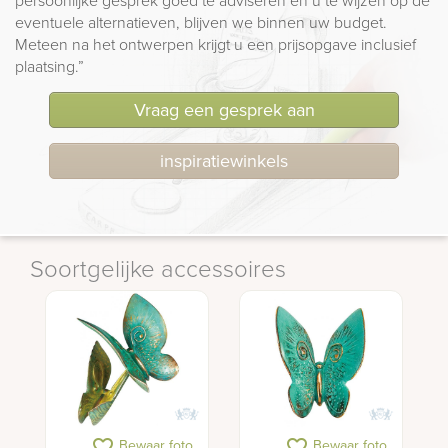
eventuele alternatieven, blijven we binnen uw budget.
Meteen na het ontwerpen krijgt u een prijsopgave inclusief
plaatsing.”
Vraag een gesprek aan
inspiratiewinkels
Soortgelijke accessoires
favorite_border
favorite_border
Bewaar foto
Bewaar foto